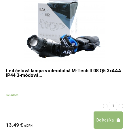
Led čelová lampa vodeodolná M-Tech IL08 Q5 3xAAA
IP44 3-módová...
skladom
13.49 €
s DPH