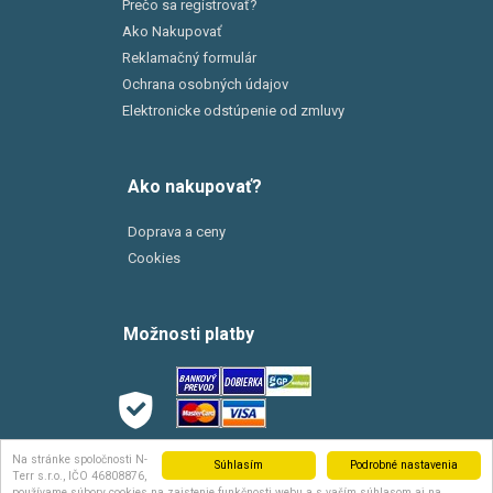
Prečo sa registrovať?
Ako Nakupovať
Reklamačný formulár
Ochrana osobných údajov
Elektronicke odstúpenie od zmluvy
Ako nakupovať?
Doprava a ceny
Cookies
Možnosti platby
Možnosti dopravy
Na stránke spoločnosti N-
Súhlasím
Podrobné nastavenia
Terr s.r.o., IČO 46808876,
používame súbory cookies na zaistenie funkčnosti webu a s vaším súhlasom aj na