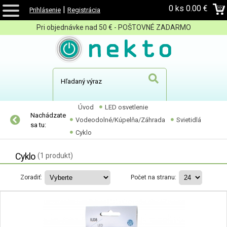
0 ks
0.00 €
|
Prihlásenie
Registrácia
Pri objednávke nad 50 € - POŠTOVNÉ ZADARMO
Úvod
LED osvetlenie
Nachádzate
Vodeodolné/Kúpelňa/Záhrada
Svietidlá
sa tu:
Cyklo
Cyklo
(1 produkt)
Zoradiť:
Počet na stranu: