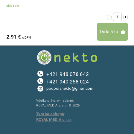
skladom
2.91 €
s DPH
+421 948 078 642
+421 940 258 024
podporanekto@gmail.com
Všetky práva vyhradené.
ROYAL MEDIA s. r. o. © 2026
Tvorba eshopu
:
ROYAL MEDIA s.r.o.