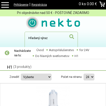
0 ks
0.00 €
|
Prihlásenie
Registrácia
Pri objednávke nad 50 € - POŠTOVNÉ ZADARMO
Úvod
Autopríslušenstvo
for 24V
Nachádzate
sa tu:
Do hlavných svetlometov
H1
H1
(3 produkty)
Zoradiť:
Počet na stranu: