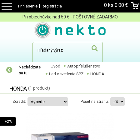
0 ks
0.00 €
|
Prihlásenie
Registrácia
Pri objednávke nad 50 € - POŠTOVNÉ ZADARMO
Úvod
Autopríslušenstvo
Nachádzate
sa tu:
Led osvetlenie ŠPZ
HONDA
HONDA
(1 produkt)
Zoradiť:
Počet na stranu:
+2%