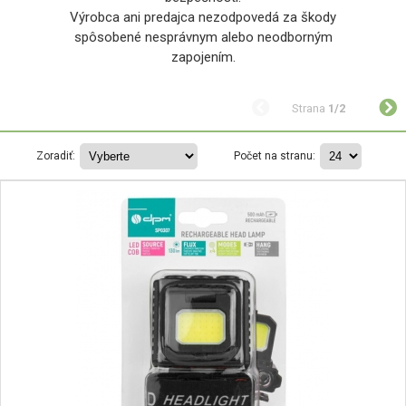
Výrobca ani predajca nezodpovedá za škody
spôsobené nesprávnym alebo neodborným
zapojením.
Strana
1/2
Zoradiť:
Počet na stranu: