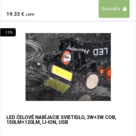
19.33 €
s DPH
-13%
LED ČELOVÉ NABÍJACIE SVIETIDLO, 3W+3W COB,
150LM+120LM, LI-ION, USB