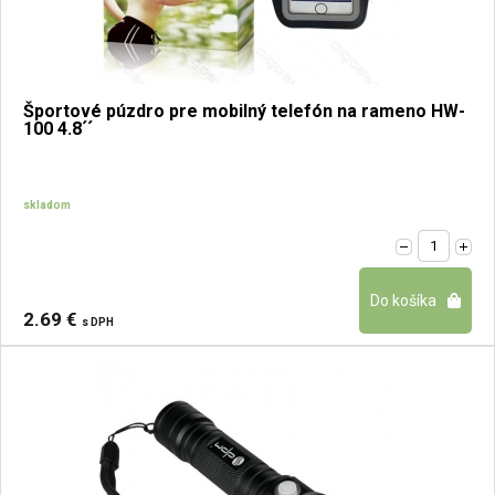
Športové púzdro pre mobilný telefón na rameno HW-
100 4.8´´
skladom
2.69 €
s DPH