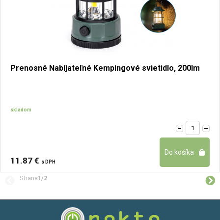
Prenosné Nabíjateľné Kempingové svietidlo, 200lm
skladom
11.87 €
s DPH
Strana
1/2