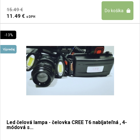
15.49 €
11.49 €
s DPH
-13%
Led čelová lampa - čelovka CREE T6 nabíjateľná , 4-
módová s...