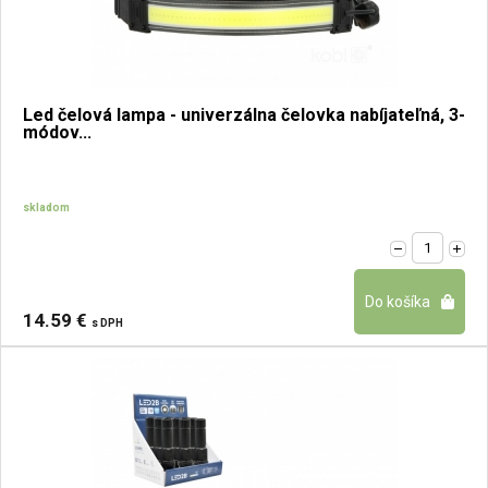
Led čelová lampa - univerzálna čelovka nabíjateľná, 3-
módov...
skladom
14.59 €
s DPH