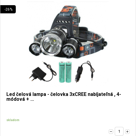
-26%
Led čelová lampa - čelovka 3xCREE nabíjateľná , 4-
módová + ...
skladom