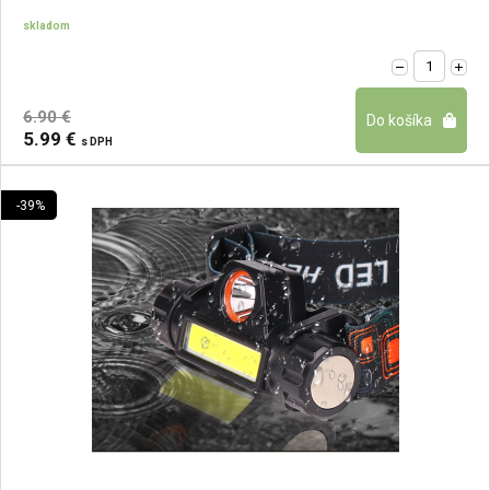
skladom
6.90 €
5.99 €
s DPH
-39%