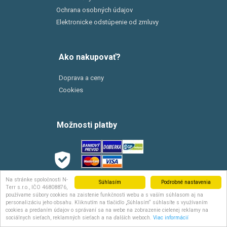
Ochrana osobných údajov
Elektronicke odstúpenie od zmluvy
Ako nakupovať?
Doprava a ceny
Cookies
Možnosti platby
Na stránke spoločnosti N-
Možnosti dopravy
Súhlasím
Podrobné nastavenia
Terr s.r.o., IČO 46808876,
používame súbory cookies na zaistenie funkčnosti webu a s vaším súhlasom aj na
personalizáciu jeho obsahu. Kliknutím na tlačidlo „Súhlasím“ súhlasíte s využívaním
cookies a predaním údajov o správaní sa na webe na zobrazenie cielenej reklamy na
sociálnych sieťach, reklamných sieťach a na ďalších weboch.
Viac informácií