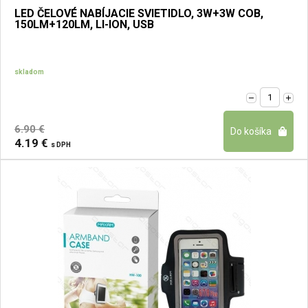
LED ČELOVÉ NABÍJACIE SVIETIDLO, 3W+3W COB,
150LM+120LM, LI-ION, USB
skladom
6.90 €
4.19 €
s DPH