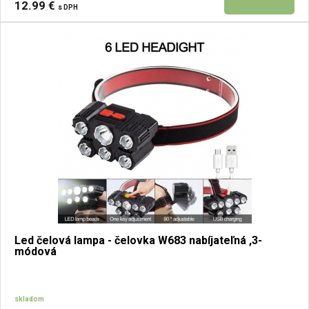
12.99 €
s DPH
Led čelová lampa - čelovka W683 nabíjateľná ,3-
módová
skladom