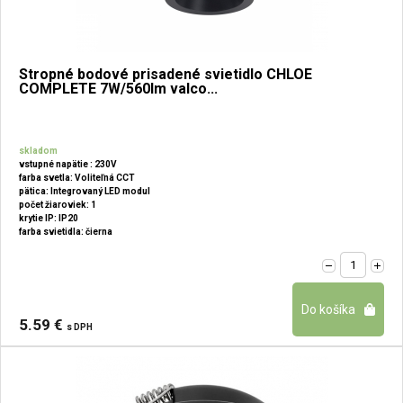
Stropné bodové prisadené svietidlo CHLOE
COMPLETE 7W/560lm valco...
skladom
vstupné napätie : 230V
farba svetla: Voliteľná CCT
pätica: Integrovaný LED modul
počet žiaroviek: 1
krytie IP: IP20
farba svietidla: čierna
5.59 €
s DPH