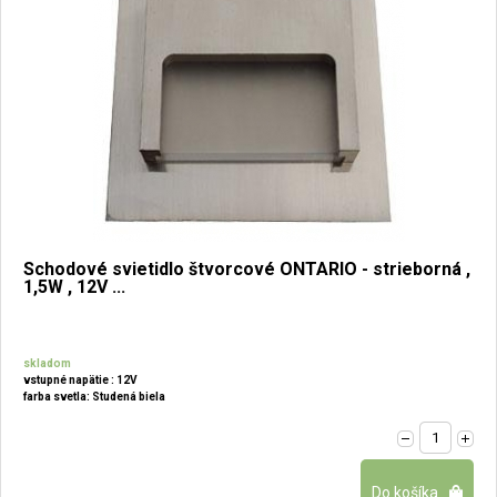
Schodové svietidlo štvorcové ONTARIO - strieborná ,
1,5W , 12V ...
skladom
vstupné napätie : 12V
farba svetla: Studená biela