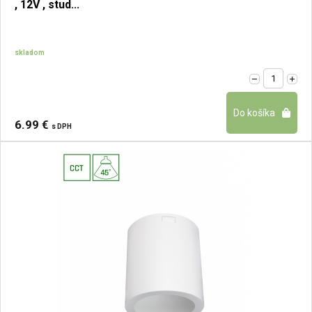
, 12V , stud...
skladom
6.99 €
s DPH