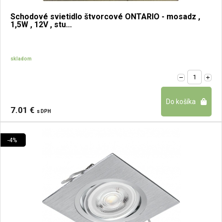
Schodové svietidlo štvorcové ONTARIO - mosadz ,
1,5W , 12V , stu...
skladom
7.01 €
s DPH
-4%