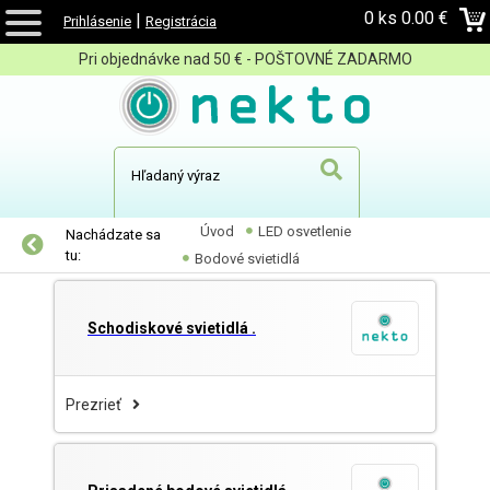
0 ks
0.00 €
|
Prihlásenie
Registrácia
Pri objednávke nad 50 € - POŠTOVNÉ ZADARMO
Úvod
LED osvetlenie
Nachádzate sa
tu:
Bodové svietidlá
Schodiskové svietidlá .
Prezrieť