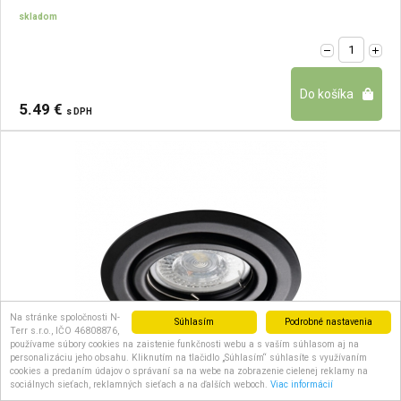
skladom
5.49 €
s DPH
Na stránke spoločnosti N-
Súhlasím
Podrobné nastavenia
Terr s.r.o., IČO 46808876,
používame súbory cookies na zaistenie funkčnosti webu a s vaším súhlasom aj na
personalizáciu jeho obsahu. Kliknutím na tlačidlo „Súhlasím“ súhlasíte s využívaním
cookies a predaním údajov o správaní sa na webe na zobrazenie cielenej reklamy na
sociálnych sieťach, reklamných sieťach a na ďalších weboch.
Viac informácií