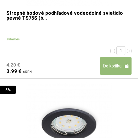
Stropné bodové podhľadové vodeodolné svietidlo
pevné TS75S (b...
skladom
4.20 €
3.99 €
s DPH
-5%