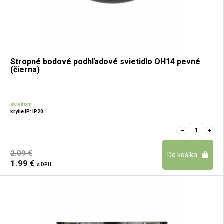
Stropné bodové podhľadové svietidlo OH14 pevné
(čierna)
skladom
krytie IP: IP20
2.09 €
1.99 €
s DPH