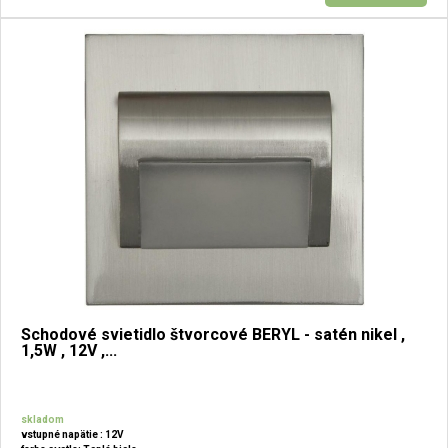
Schodové svietidlo štvorcové BERYL - satén nikel ,
1,5W , 12V ,...
skladom
vstupné napätie : 12V