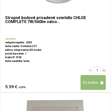
Stropné bodové prisadené svietidlo CHLOE
COMPLETE 7W/560lm valco...
skladom
vstupné napätie : 230V
farba svetla: Voliteľná CCT
pätica: Integrovaný LED modul
počet žiaroviek: 1
krytie IP: IP20
farba svietidla: biela
5.59 €
s DPH