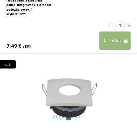
farba svetla: Teplá biela
pätica: Integrovaný LED modul
počet žiaroviek: 1
krytie IP: IP20
7.49 €
s DPH
-5%