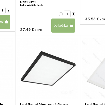
krytie IP: IP44
farba svietidla: biela
35.53 €
s D
27.49 €
s DPH
ly
Led Panel štvorcový čierny
Led Panel h