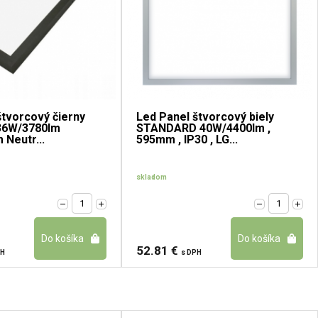
štvorcový čierny
Led Panel štvorcový biely
36W/3780lm
STANDARD 40W/4400lm ,
Neutr...
595mm , IP30 , LG...
skladom
52.81 €
PH
s DPH