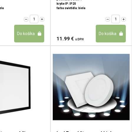
krytie IP: IP20
ela
farba svietidla: biela
11.99 €
s DPH