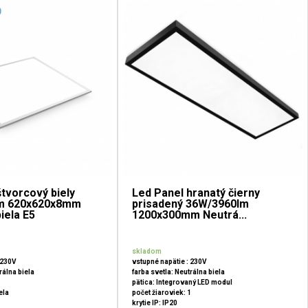
štvorcový biely
Led Panel hranatý čierny
m 620x620x8mm
prisadený 36W/3960lm
iela E5
1200x300mm Neutrá...
skladom
 230V
vstupné napätie : 230V
rálna biela
farba svetla: Neutrálna biela
pätica: Integrovaný LED modul
ela
počet žiaroviek: 1
krytie IP: IP20