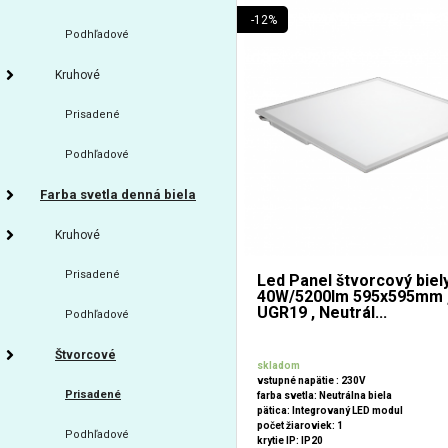
-12%
Podhľadové
Kruhové
Prisadené
Podhľadové
Farba svetla denná biela
Kruhové
Prisadené
Led Panel štvorcový biel
40W/5200lm 595x595mm 
UGR19 , Neutrál...
Podhľadové
Štvorcové
skladom
vstupné napätie : 230V
Prisadené
farba svetla: Neutrálna biela
pätica: Integrovaný LED modul
počet žiaroviek: 1
Podhľadové
krytie IP: IP20