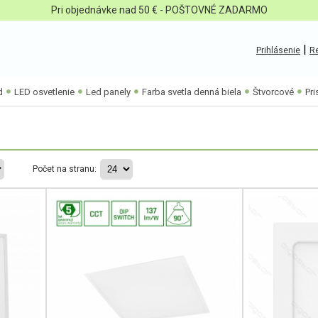
Pri objednávke nad 50 € - POŠTOVNÉ ZADARMO
|
Prihlásenie
Re
d
LED osvetlenie
Led panely
Farba svetla denná biela
Štvorcové
Pr
Počet na stranu: