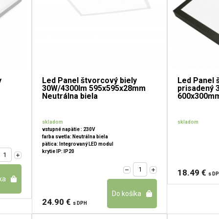
y
Led Panel štvorcový biely
Led Panel 
30W/4300lm 595x595x28mm
prisadený 
Neutrálna biela
600x300mm 
skladom
skladom
vstupné napätie : 230V
farba svetla: Neutrálna biela
pätica: Integrovaný LED modul
krytie IP: IP20
18.49 €
s D
24.90 €
s DPH