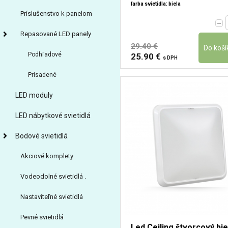
farba svietidla: biela
Príslušenstvo k panelom
Repasované LED panely
29.40 €
Podhľadové
25.90 €
s DPH
Prisadené
LED moduly
LED nábytkové svietidlá
Bodové svietidlá
Akciové komplety
Vodeodolné svietidlá .
Nastaviteľné svietidlá
Pevné svietidlá
Led Ceiling štvorcový bie