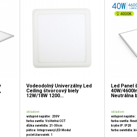
y
Vodeodolný Univerzálny Led
Led Panel 
,
Ceiling štvorcový biely
40W/4600l
12W/18W 1200...
Neutrálna b
skladom
skladom
vstupné napätie : 230V
vstupné napätie :
farba svetla: Voliteľná CCT
farba svetla: Neut
dĺžka svietidla: 21-30cm
krytie IP: IP20
pätica: Integrovaný LED Modul
farba svietidla: bi
počet žiaroviek: 1