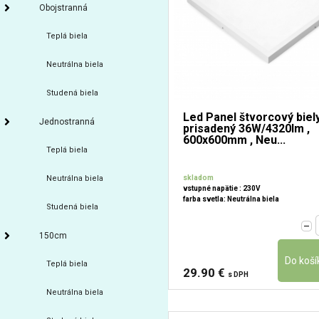
Obojstranná
Teplá biela
Neutrálna biela
Studená biela
Led Panel štvorcový biel
Jednostranná
prisadený 36W/4320lm ,
600x600mm , Neu...
Teplá biela
Neutrálna biela
skladom
vstupné napätie : 230V
farba svetla: Neutrálna biela
Studená biela
150cm
Teplá biela
29.90 €
s DPH
Neutrálna biela