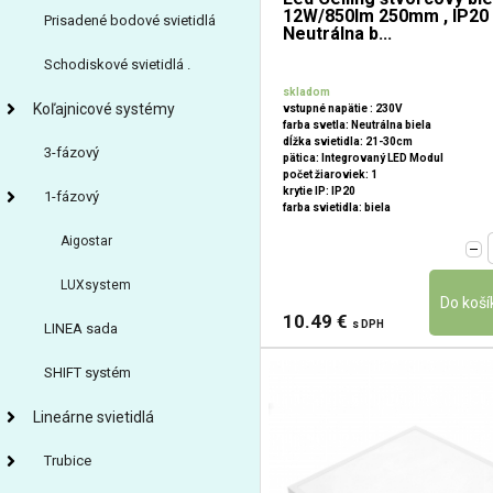
12W/850lm 250mm , IP20 
Prisadené bodové svietidlá
Neutrálna b...
Schodiskové svietidlá .
skladom
Koľajnicové systémy
vstupné napätie : 230V
farba svetla: Neutrálna biela
dĺžka svietidla: 21-30cm
3-fázový
pätica: Integrovaný LED Modul
počet žiaroviek: 1
krytie IP: IP20
1-fázový
farba svietidla: biela
Aigostar
LUXsystem
10.49 €
s DPH
LINEA sada
SHIFT systém
Lineárne svietidlá
Trubice