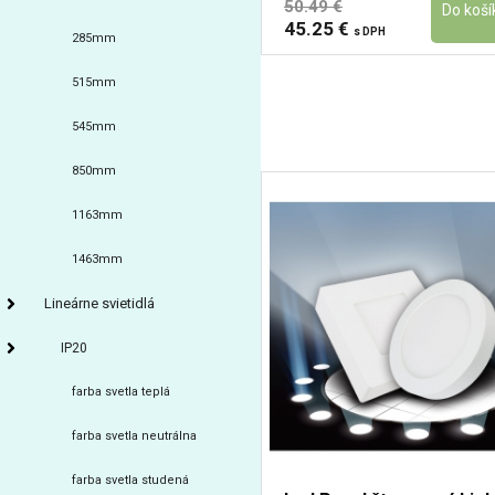
50.49 €
45.25 €
s DPH
285mm
515mm
545mm
850mm
1163mm
1463mm
Lineárne svietidlá
IP20
farba svetla teplá
farba svetla neutrálna
farba svetla studená