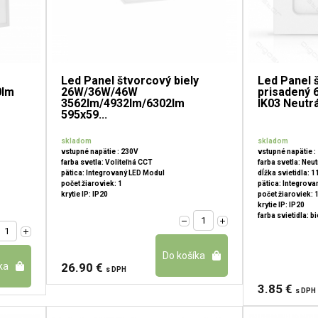
Led Panel štvorcový biely
Led Panel 
0lm
26W/36W/46W
prisadený
3562lm/4932lm/6302lm
IK03 Neutrál
595x59...
skladom
skladom
vstupné napätie : 230V
vstupné napätie :
farba svetla: Voliteľná CCT
farba svetla: Neut
pätica: Integrovaný LED Modul
dĺžka svietidla: 
počet žiaroviek: 1
pätica: Integrov
krytie IP: IP20
počet žiaroviek: 
krytie IP: IP20
farba svietidla: bi
26.90 €
s DPH
3.85 €
s DPH