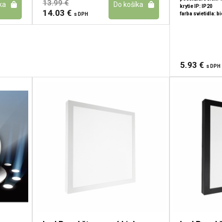
13.99 €
krytie IP: IP20
14.03 €
farba svietidla: bi
s DPH
5.93 €
s DPH