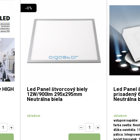
--0%
y HIGH
Led Panel štvorcový biely
Led Panel 
12W/900lm 295x295mm
prisadený
Neutrálna biela
Neutrálna b
skladom
skladom
vstupné napätie :
farba svetla: Neut
dĺžka svietidla: 
pätica: Integrov
počet žiaroviek: 