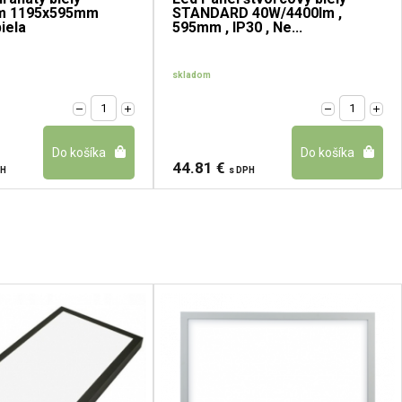
m 1195x595mm
STANDARD 40W/4400lm ,
iela
595mm , IP30 , Ne...
skladom
44.81 €
PH
s DPH