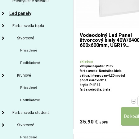
Priemyselné svietidlá
Led panely
Farba svetla teplá
Vodeodolný Led Panel
Štvorcové
štvorcový biely 40W/640
600x600mm, UGR19...
Prisadené
skladom
Podhľadové
vstupné napätie : 230V
farba svetla: Neutrálna biela
Kruhové
pätica: Integrovaný LED modul
počet žiaroviek: 1
krytie IP: IP44
Prisadené
farba svietidla: biela
Podhľadové
Farba svetla studená
35.90 €
s DPH
Štvorcové
Prisadené