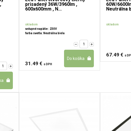
,
prisadený 36W/3960lm ,
60W/6600l
600x600mm , N...
Neutrálna b
skladom
skladom
vstupné napätie : 230V
farba svetla: Neutrálna biela
67.49 €
s D
31.49 €
s DPH