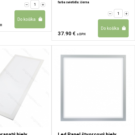
farba svietidla: čierna
PH
37.90 €
s DPH
ranatý biely
Led Panel štvorcový biely