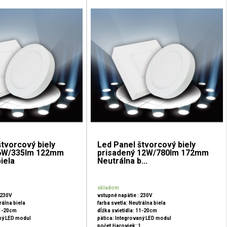
štvorcový biely
Led Panel štvorcový biely
 6W/335lm 122mm
prisadený 12W/780lm 172mm
iela
Neutrálna b...
skladom
 230V
vstupné napätie : 230V
rálna biela
farba svetla: Neutrálna biela
11-20cm
dĺžka svietidla: 11-20cm
aný LED modul
pätica: Integrovaný LED modul
1
počet žiaroviek: 1