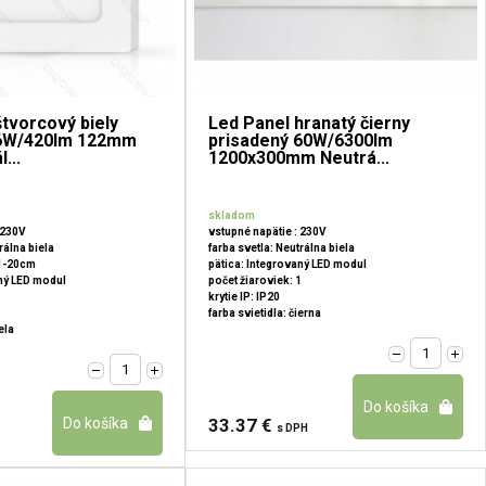
štvorcový biely
Led Panel hranatý čierny
 6W/420lm 122mm
prisadený 60W/6300lm
...
1200x300mm Neutrá...
skladom
 230V
vstupné napätie : 230V
rálna biela
farba svetla: Neutrálna biela
11-20cm
pätica: Integrovaný LED modul
aný LED modul
počet žiaroviek: 1
1
krytie IP: IP20
farba svietidla: čierna
ela
33.37 €
s DPH