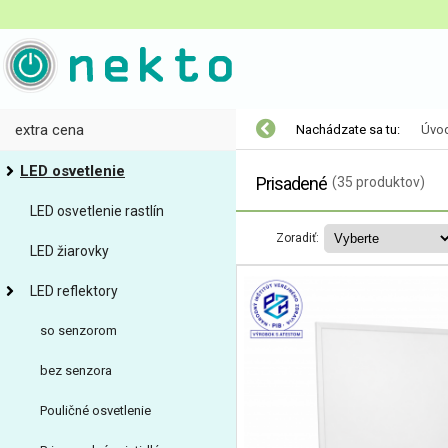
extra cena
Nachádzate sa tu:
Úvo
LED osvetlenie
Prisadené
(35 produktov)
LED osvetlenie rastlín
Zoradiť:
LED žiarovky
LED reflektory
so senzorom
bez senzora
Pouličné osvetlenie