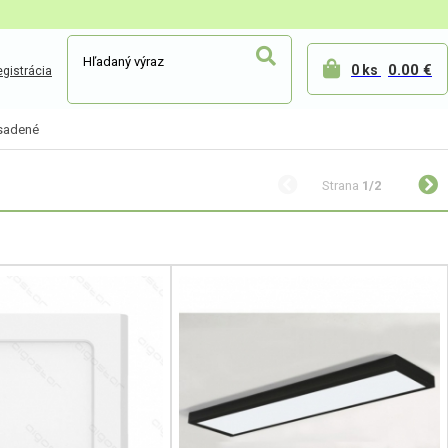
0.00 €
0 ks
gistrácia
isadené
Strana
1/2