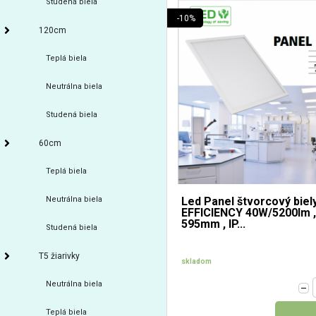
Studená biela
-10%
120cm
Teplá biela
Neutrálna biela
Studená biela
60cm
Teplá biela
Neutrálna biela
Led Panel štvorcový biel
EFFICIENCY 40W/5200lm ,
595mm , IP...
Studená biela
T5 žiarivky
skladom
Neutrálna biela
Teplá biela