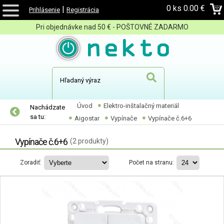
0 ks
0.00 €
|
Prihlásenie
Registrácia
Pri objednávke nad 50 € - POŠTOVNÉ ZADARMO
Úvod
Elektro-inštalačný materiál
Nachádzate
sa tu:
Aigostar
Vypínače
Vypínače č.6+6
Vypínače č.6+6
(2 produkty)
Zoradiť:
Počet na stranu: