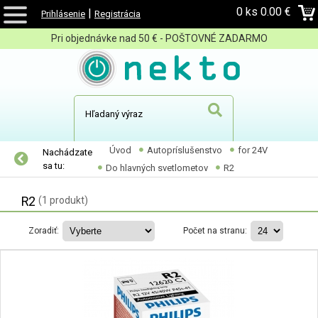
0 ks
0.00 €
|
Prihlásenie
Registrácia
Pri objednávke nad 50 € - POŠTOVNÉ ZADARMO
Úvod
Autopríslušenstvo
for 24V
Nachádzate
sa tu:
Do hlavných svetlometov
R2
R2
(1 produkt)
Zoradiť:
Počet na stranu: