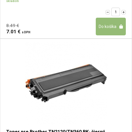
skladom
8.49 €
7.01 €
s DPH
Toner pre Brother TN2120/TN360 BK- čierný