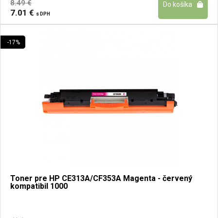
8.49 €
7.01 €
s DPH
-17%
Toner pre HP CE313A/CF353A Magenta - červený
kompatibil 1000