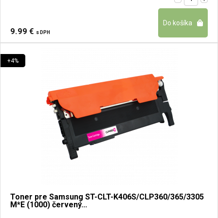
9.99 €
s DPH
+4%
Toner pre Samsung ST-CLT-K406S/CLP360/365/3305
M*E (1000) červený...