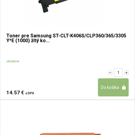
Toner pre Samsung ST-CLT-K406S/CLP360/365/3305
Y*E (1000) žltý ko...
skladom
14.57 €
s DPH