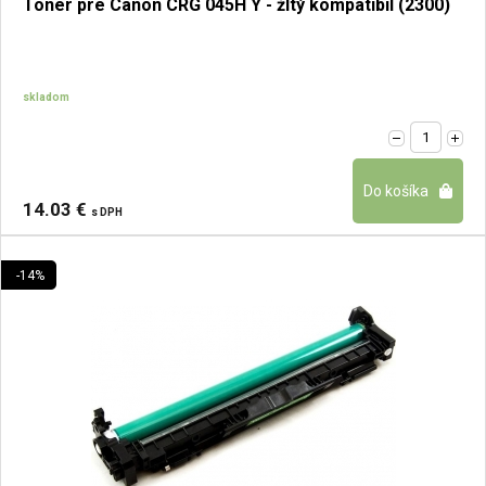
Toner pre Canon CRG 045H Y - žltý kompatibil (2300)
skladom
14.03 €
s DPH
-14%