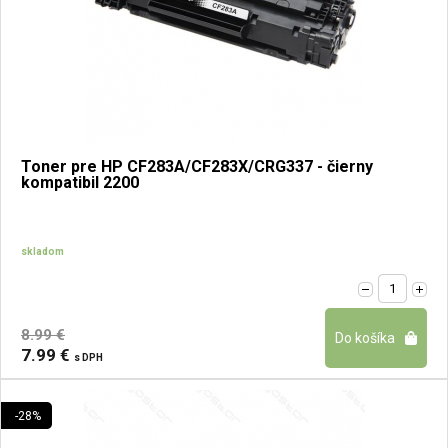
Toner pre HP CF283A/CF283X/CRG337 - čierny
kompatibil 2200
skladom
8.99 €
7.99 €
s DPH
-28%