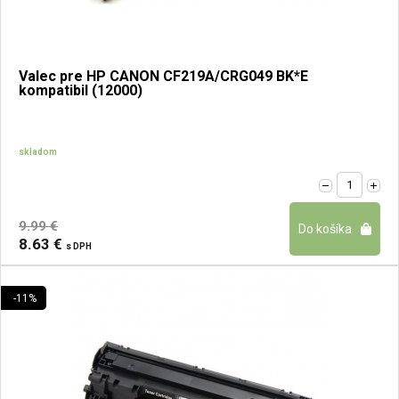
Valec pre HP CANON CF219A/CRG049 BK*E
kompatibil (12000)
skladom
9.99 €
8.63 €
s DPH
-11%