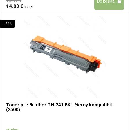
13.49 €
14.03 €
s DPH
-24%
Toner pre Brother TN-241 BK - čierny kompatibil
(2500)
skladom