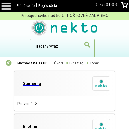
0 ks
0.00 €
|
Prihlásenie
Registrácia
Pri objednávke nad 50 € - POŠTOVNÉ ZADARMO
Nachádzate sa tu:
Úvod
PC a tlač
Toner
Samsung
Prezrieť
Brother