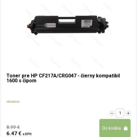
Toner pre HP CF217A/CRG047 - čierny kompatibil
1600 s čipom
skladom
8.99 €
6.47 €
s DPH