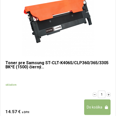
Toner pre Samsung ST-CLT-K406S/CLP360/365/3305
BK*E (1500) čierný...
skladom
14.57 €
s DPH