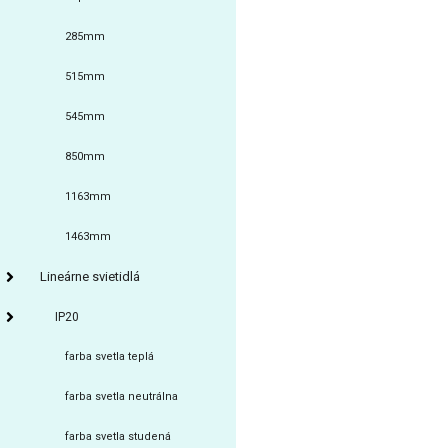
285mm
515mm
545mm
850mm
1163mm
1463mm
Lineárne svietidlá
IP20
farba svetla teplá
farba svetla neutrálna
farba svetla studená