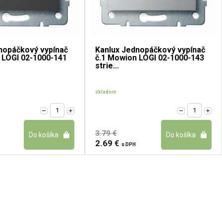
nopáčkový vypínač
Kanlux Jednopáčkový vypínač
 LOGI 02-1000-141
č.1 Mowion LOGI 02-1000-143
strie...
skladom
3.79 €
2.69 €
s DPH