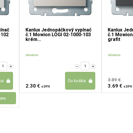
ínač
Kanlux Jednopáčkový vypínač
Kanlux Jed
-102
č.1 Mowion LOGI 02-1000-103
č.1 Mowion
krém...
grafit
skladom
skladom
3.89 €
2.30 €
3.69 €
s DPH
s DPH
 DPH