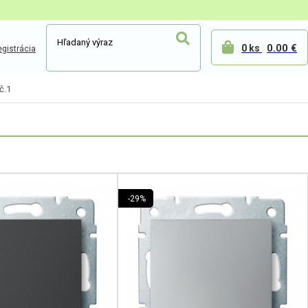
0.00 €
0 ks
gistrácia
č.1
-29%