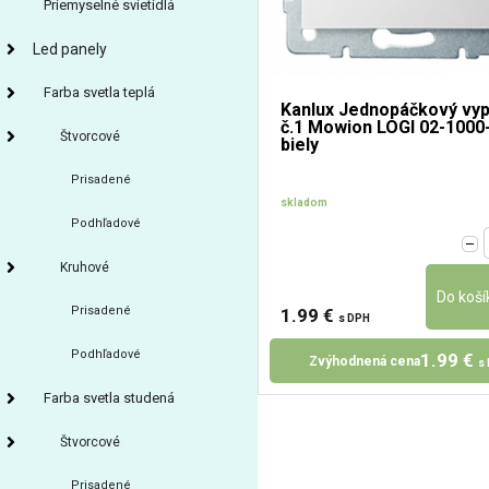
Priemyselné svietidlá
Led panely
Farba svetla teplá
Kanlux Jednopáčkový vyp
č.1 Mowion LOGI 02-1000
Štvorcové
biely
Prisadené
skladom
Podhľadové
Kruhové
Prisadené
1.99 €
s DPH
Podhľadové
1.99 €
Zvýhodnená cena
s
Farba svetla studená
Štvorcové
Prisadené