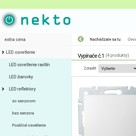
extra cena
Nachádzate sa tu:
Úvo
LED osvetlenie
Vypínače č.1
(4 produkty)
LED osvetlenie rastlín
Zoradiť:
LED žiarovky
LED reflektory
so senzorom
bez senzora
Pouličné osvetlenie