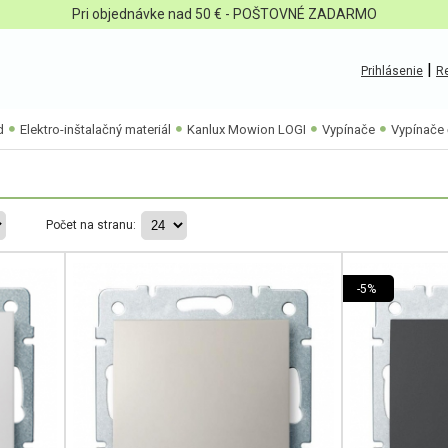
Pri objednávke nad 50 € - POŠTOVNÉ ZADARMO
|
Prihlásenie
Re
d
Elektro-inštalačný materiál
Kanlux Mowion LOGI
Vypínače
Vypínače 
Počet na stranu:
-5%