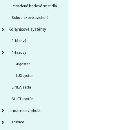
Prisadené bodové svietidlá
Schodiskové svietidlá .
Koľajnicové systémy
3-fázový
1-fázový
Aigostar
LUXsystem
LINEA sada
SHIFT systém
Lineárne svietidlá
Trubice