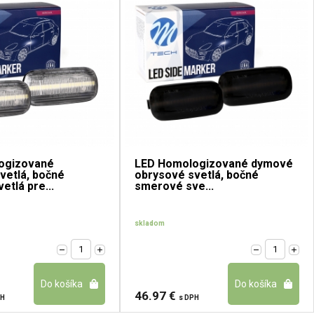
ogizované
LED Homologizované dymové
vetlá, bočné
obrysové svetlá, bočné
tlá pre...
smerové sve...
skladom
46.97 €
PH
s DPH