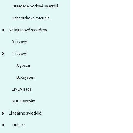
Prisadené bodové svietidlá
Schodiskové svietidlá .
Koľajnicové systémy
3-fázový
1-fázový
Aigostar
LUXsystem
LINEA sada
SHIFT systém
Lineárne svietidlá
Trubice