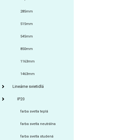
285mm
515mm
545mm
850mm
1163mm
1463mm
Lineárne svietidlá
IP20
farba svetla teplá
farba svetla neutrálna
farba svetla studená