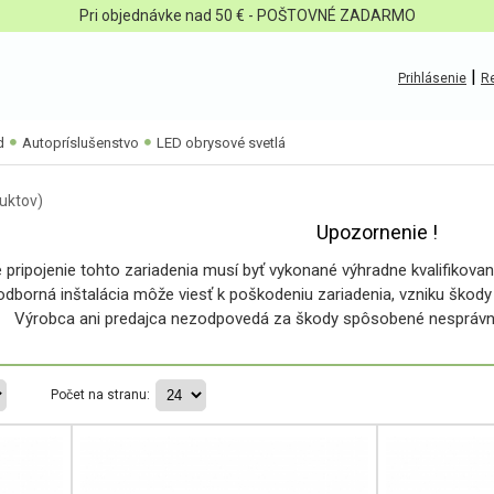
Pri objednávke nad 50 € - POŠTOVNÉ ZADARMO
|
Prihlásenie
Re
d
Autopríslušenstvo
LED obrysové svetlá
uktov)
Upozornenie !
é pripojenie tohto zariadenia musí byť vykonané výhradne kvalifikov
dborná inštalácia môže viesť k poškodeniu zariadenia, vzniku škody
Výrobca ani predajca nezodpovedá za škody spôsobené nespráv
Počet na stranu: