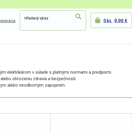
0.00 €
0 ks
gistrácia
aným elektrikárom v súlade s platnými normami a predpismi.
 alebo ohrozeniu zdravia a bezpečnosti.
nym alebo neodborným zapojením.