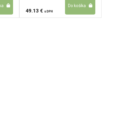
49.13 €
s DPH