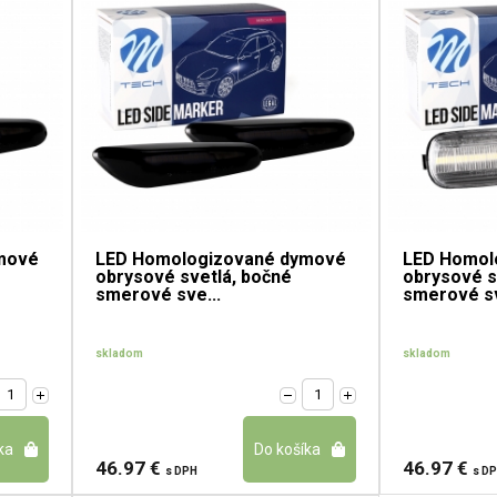
mové
LED Homologizované dymové
LED Homol
obrysové svetlá, bočné
obrysové s
smerové sve...
smerové sve
skladom
skladom
46.97 €
46.97 €
s DPH
s D