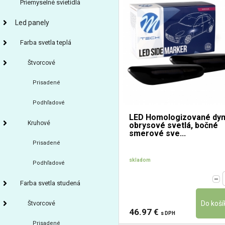
Priemyselné svietidlá
Led panely
Farba svetla teplá
Štvorcové
Prisadené
Podhľadové
LED Homologizované dy
Kruhové
obrysové svetlá, bočné
smerové sve...
Prisadené
skladom
Podhľadové
Farba svetla studená
Štvorcové
46.97 €
s DPH
Prisadené