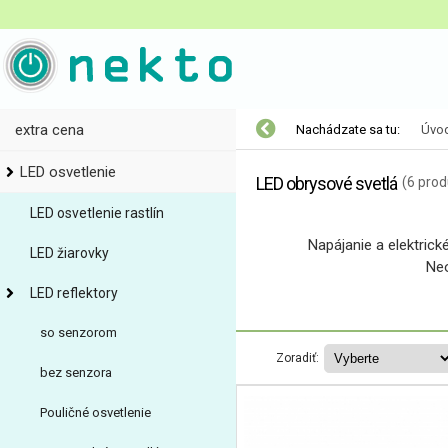
extra cena
Nachádzate sa tu:
Úvo
LED osvetlenie
LED obrysové svetlá
(6 prod
LED osvetlenie rastlín
Napájanie a elektrick
LED žiarovky
Neo
LED reflektory
so senzorom
Zoradiť:
bez senzora
Pouličné osvetlenie