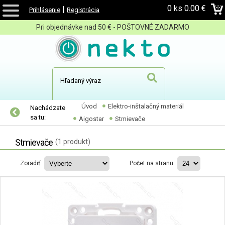
0 ks
0.00 €
|
Prihlásenie
Registrácia
Pri objednávke nad 50 € - POŠTOVNÉ ZADARMO
Úvod
Elektro-inštalačný materiál
Nachádzate
sa tu:
Aigostar
Stmievače
Stmievače
(1 produkt)
Zoradiť:
Počet na stranu: