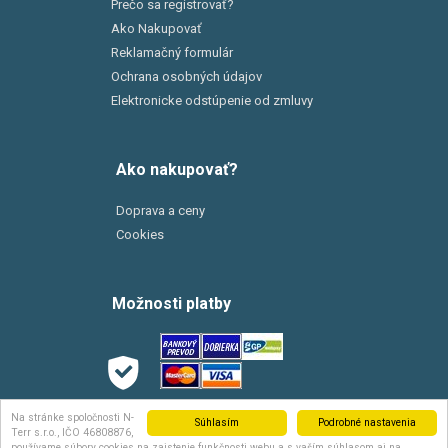
Prečo sa registrovať?
Ako Nakupovať
Reklamačný formulár
Ochrana osobných údajov
Elektronicke odstúpenie od zmluvy
Ako nakupovať?
Doprava a ceny
Cookies
Možnosti platby
Možnosti dopravy
Na stránke spoločnosti N-
Súhlasím
Podrobné nastavenia
Terr s.r.o., IČO 46808876,
používame súbory cookies na zaistenie funkčnosti webu a s vaším súhlasom aj na