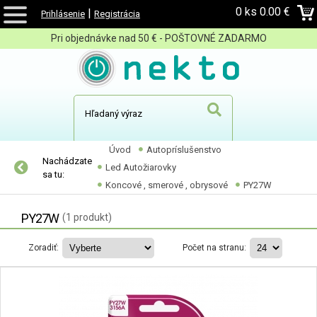
0 ks
0.00 €
|
Prihlásenie
Registrácia
Pri objednávke nad 50 € - POŠTOVNÉ ZADARMO
Úvod
Autopríslušenstvo
Nachádzate
Led Autožiarovky
sa tu:
Koncové , smerové , obrysové
PY27W
PY27W
(1 produkt)
Zoradiť:
Počet na stranu: