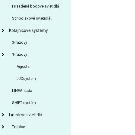
Prisadené bodové svietidlá
Schodiskové svietidlá .
Koľajnicové systémy
3-fázový
1-fázový
Aigostar
LUXsystem
LINEA sada
SHIFT systém
Lineárne svietidlá
Trubice