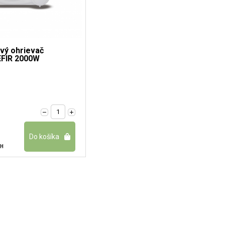
ový ohrievač
EFIR 2000W
PH