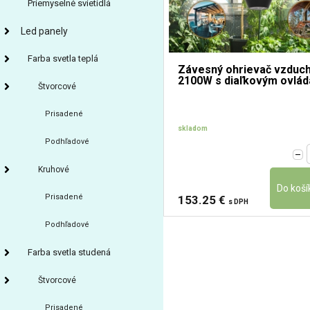
Priemyselné svietidlá
Led panely
Farba svetla teplá
Závesný ohrievač vzduc
2100W s diaľkovým ovlá
Štvorcové
Prisadené
skladom
Podhľadové
Kruhové
Prisadené
153.25 €
s DPH
Podhľadové
Farba svetla studená
Štvorcové
Prisadené