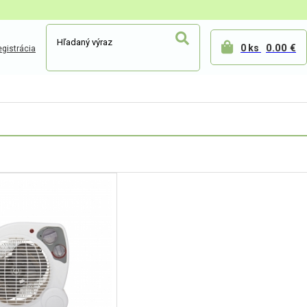
0.00 €
0 ks
gistrácia