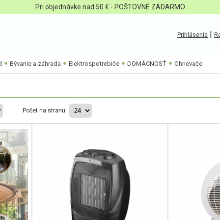
Pri objednávke nad 50 € - POŠTOVNÉ ZADARMO
|
Prihlásenie
Re
d
Bývanie a záhrada
Elektrospotrebiče
DOMÁCNOSŤ
Ohrievače
Počet na stranu: