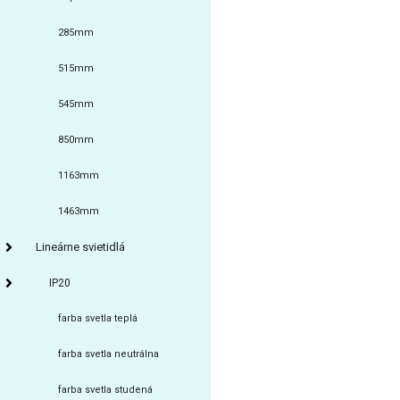
285mm
515mm
545mm
850mm
1163mm
1463mm
Lineárne svietidlá
IP20
farba svetla teplá
farba svetla neutrálna
farba svetla studená