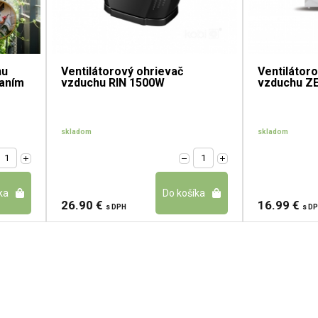
hu
Ventilátorový ohrievač
Ventilátor
daním
vzduchu RIN 1500W
vzduchu Z
skladom
skladom
26.90 €
16.99 €
s DPH
s D