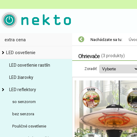
extra cena
Nachádzate sa tu:
Úvo
LED osvetlenie
Ohrievače
(3 produkty)
LED osvetlenie rastlín
Zoradiť:
LED žiarovky
LED reflektory
so senzorom
bez senzora
Pouličné osvetlenie