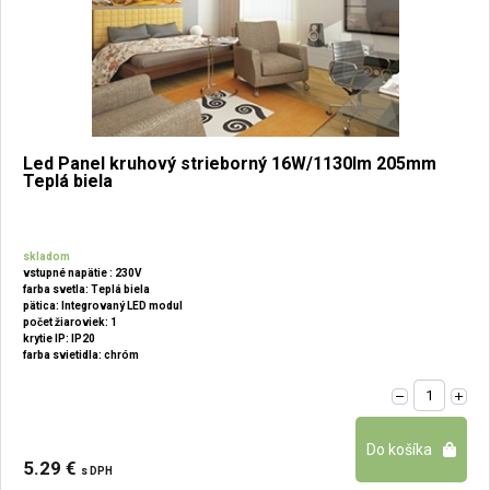
Led Panel kruhový strieborný 16W/1130lm 205mm
Teplá biela
skladom
vstupné napätie : 230V
farba svetla: Teplá biela
pätica: Integrovaný LED modul
počet žiaroviek: 1
krytie IP: IP20
farba svietidla: chróm
5.29 €
s DPH