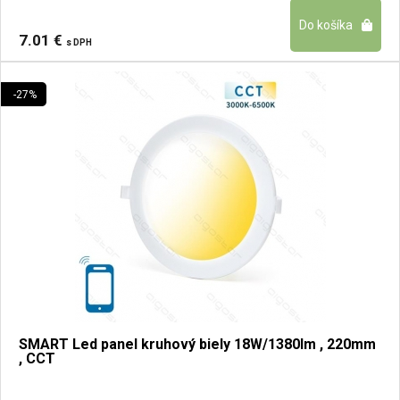
7.01 €
s DPH
-27%
SMART Led panel kruhový biely 18W/1380lm , 220mm
, CCT