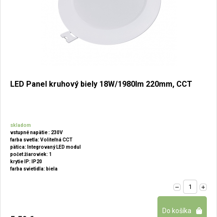
LED Panel kruhový biely 18W/1980lm 220mm, CCT
skladom
vstupné napätie : 230V
farba svetla: Voliteľná CCT
pätica: Integrovaný LED modul
počet žiaroviek: 1
krytie IP: IP20
farba svietidla: biela