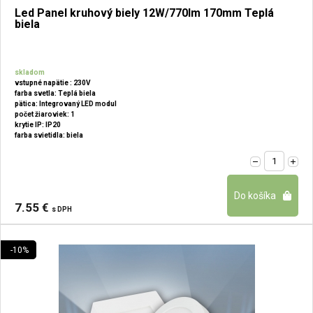
Led Panel kruhový biely 12W/770lm 170mm Teplá
biela
skladom
vstupné napätie : 230V
farba svetla: Teplá biela
pätica: Integrovaný LED modul
počet žiaroviek: 1
krytie IP: IP20
farba svietidla: biela
7.55 €
s DPH
-10%