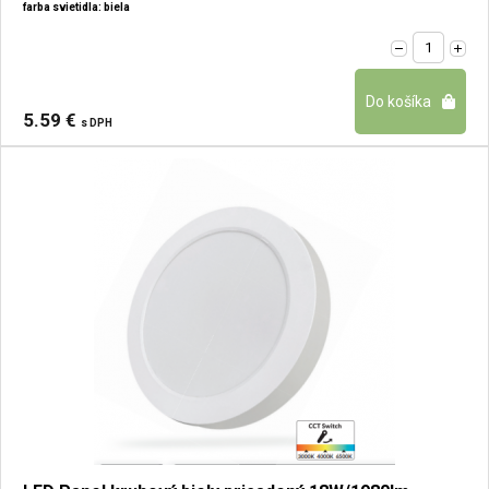
farba svietidla: biela
5.59 €
s DPH