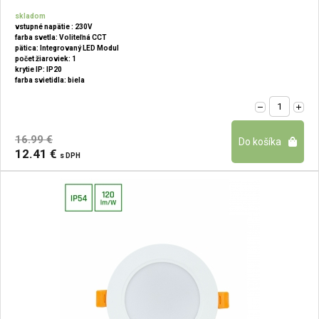
skladom
vstupné napätie : 230V
farba svetla: Voliteľná CCT
pätica: Integrovaný LED Modul
počet žiaroviek: 1
krytie IP: IP20
farba svietidla: biela
16.99 €
12.41 €
s DPH