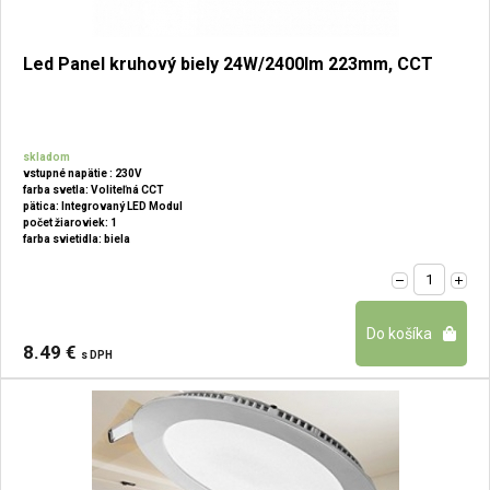
Led Panel kruhový biely 24W/2400lm 223mm, CCT
skladom
vstupné napätie : 230V
farba svetla: Voliteľná CCT
pätica: Integrovaný LED Modul
počet žiaroviek: 1
farba svietidla: biela
8.49 €
s DPH