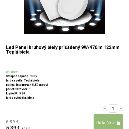
Led Panel kruhový biely prisadený 9W/470lm 122mm
Teplá biela
skladom
vstupné napätie : 230V
farba svetla: Teplá biela
pätica: Integrovaný LED modul
počet žiaroviek: 1
krytie IP: IP20
farba svietidla: biela
5.99 €
5.39 €
s DPH