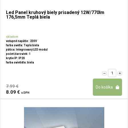
Led Panel kruhový biely prisadený 12W/770lm
176,5mm Teplá biela
skladom
vstupné napätie : 230V
farba svetla: Teplá biela
pätica: Integrovaný LED modul
počet žiaroviek: 1
krytie IP: IP20
farba svietidla: biela
7.99 €
8.09 €
s DPH