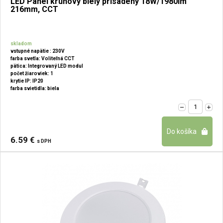
LED Panel kruhový biely prisadený 18W/1980lm
216mm, CCT
skladom
vstupné napätie : 230V
farba svetla: Voliteľná CCT
pätica: Integrovaný LED modul
počet žiaroviek: 1
krytie IP: IP20
farba svietidla: biela
6.59 €
s DPH