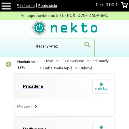
0 ks
0.00 €
|
Prihlásenie
Registrácia
Pri objednávke nad 50 € - POŠTOVNÉ ZADARMO
Úvod
LED osvetlenie
Led panely
Nachádzate
sa tu:
Farba svetla teplá
Kruhové
Prisadené
Prezrieť