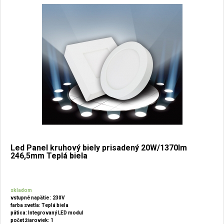
Led Panel kruhový biely prisadený 20W/1370lm
246,5mm Teplá biela
skladom
vstupné napätie : 230V
farba svetla: Teplá biela
pätica: Integrovaný LED modul
počet žiaroviek: 1