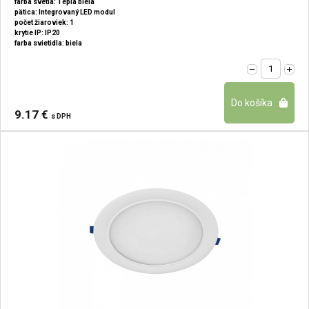
farba svetla: Teplá biela
pätica: Integrovaný LED modul
počet žiaroviek: 1
krytie IP: IP20
farba svietidla: biela
9.17 €
s DPH