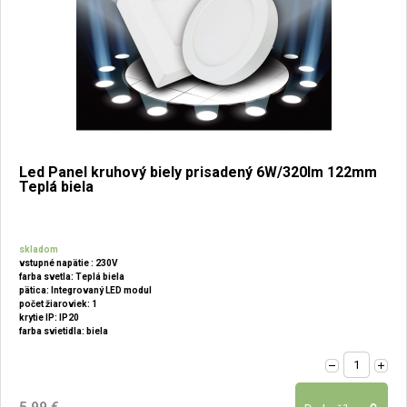
Led Panel kruhový biely prisadený 6W/320lm 122mm
Teplá biela
skladom
vstupné napätie : 230V
farba svetla: Teplá biela
pätica: Integrovaný LED modul
počet žiaroviek: 1
krytie IP: IP20
farba svietidla: biela