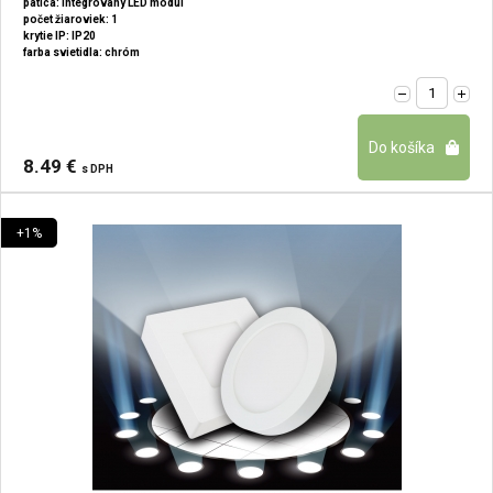
pätica: Integrovaný LED modul
počet žiaroviek: 1
krytie IP: IP20
farba svietidla: chróm
8.49 €
s DPH
+1%