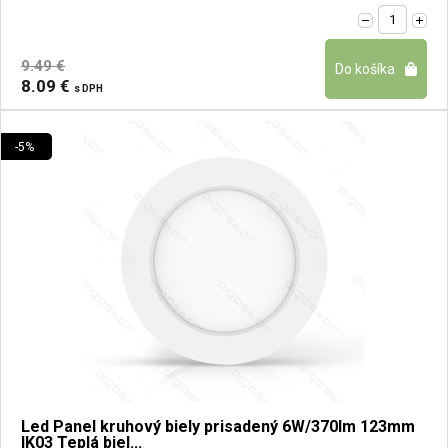
9.49 €
8.09 €
s DPH
-5%
Led Panel kruhový biely prisadený 6W/370lm 123mm
IK03 Teplá biel...