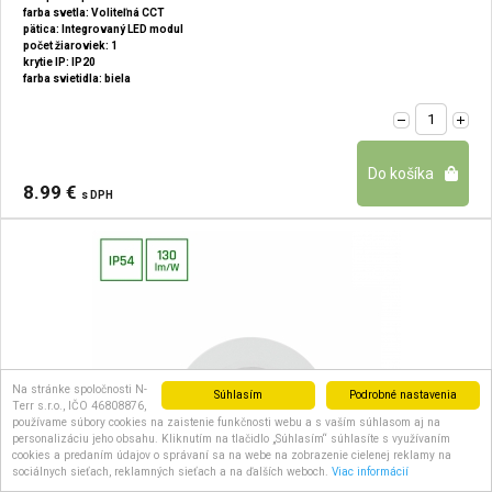
farba svetla: Voliteľná CCT
pätica: Integrovaný LED modul
počet žiaroviek: 1
krytie IP: IP20
farba svietidla: biela
8.99 €
s DPH
Na stránke spoločnosti N-
Súhlasím
Podrobné nastavenia
Terr s.r.o., IČO 46808876,
používame súbory cookies na zaistenie funkčnosti webu a s vaším súhlasom aj na
personalizáciu jeho obsahu. Kliknutím na tlačidlo „Súhlasím“ súhlasíte s využívaním
cookies a predaním údajov o správaní sa na webe na zobrazenie cielenej reklamy na
sociálnych sieťach, reklamných sieťach a na ďalších weboch.
Viac informácií