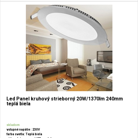
Led Panel kruhový strieborný 20W/1370lm 240mm
teplá biela
skladom
vstupné napätie : 230V
farba svetla: Teplá biela