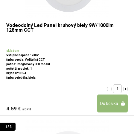
Vodeodolný Led Panel kruhový biely 9W/1000lm
128mm CCT
skladom
vstupné napätie : 230V
farba svetla: Voliteľná CCT
pätica: Integrovaný LED modul
počet žiaroviek: 1
krytie IP: IP54
farba svietidla: biela
4.59 €
s DPH
-15%