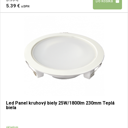
5.99 €
5.39 €
s DPH
Led Panel kruhový biely 25W/1800lm 230mm Teplá
biela
skladom