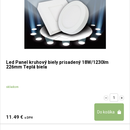
Led Panel kruhový biely prisadený 18W/1230lm
226mm Teplá biela
skladom
11.49 €
s DPH