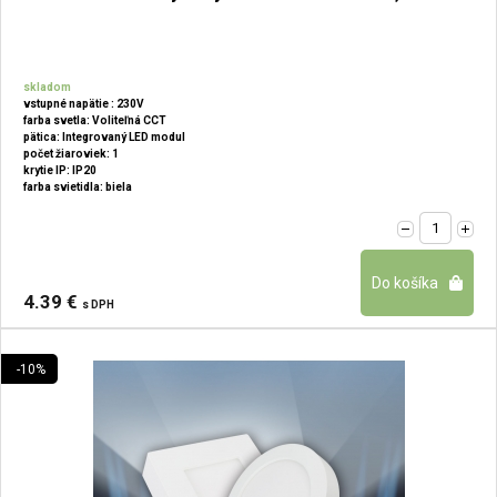
skladom
vstupné napätie : 230V
farba svetla: Voliteľná CCT
pätica: Integrovaný LED modul
počet žiaroviek: 1
krytie IP: IP20
farba svietidla: biela
4.39 €
s DPH
-10%