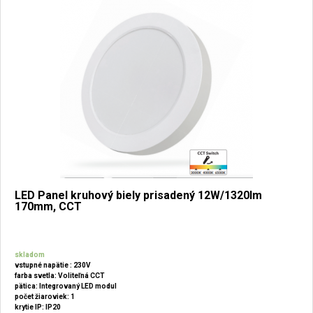
LED Panel kruhový biely prisadený 12W/1320lm
170mm, CCT
skladom
vstupné napätie : 230V
farba svetla: Voliteľná CCT
pätica: Integrovaný LED modul
počet žiaroviek: 1
krytie IP: IP20