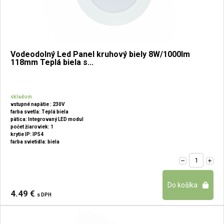
Vodeodolný Led Panel kruhový biely 8W/1000lm
118mm Teplá biela s...
skladom
vstupné napätie : 230V
farba svetla: Teplá biela
pätica: Integrovaný LED modul
počet žiaroviek: 1
krytie IP: IP54
farba svietidla: biela
4.49 €
s DPH