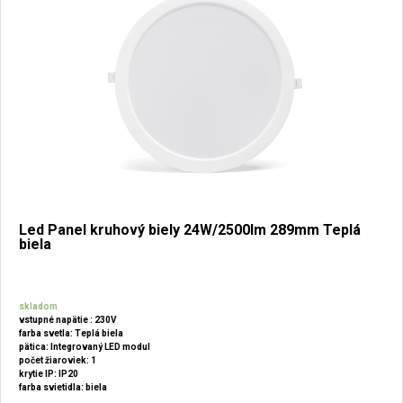
Led Panel kruhový biely 24W/2500lm 289mm Teplá
biela
skladom
vstupné napätie : 230V
farba svetla: Teplá biela
pätica: Integrovaný LED modul
počet žiaroviek: 1
krytie IP: IP20
farba svietidla: biela