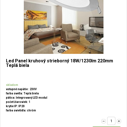
Led Panel kruhový strieborný 18W/1230lm 220mm
Teplá biela
skladom
vstupné napätie : 230V
farba svetla: Teplá biela
pätica: Integrovaný LED modul
počet žiaroviek: 1
krytie IP: IP20
farba svietidla: chróm