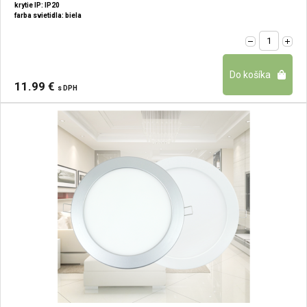
krytie IP: IP20
farba svietidla: biela
11.99 €
s DPH