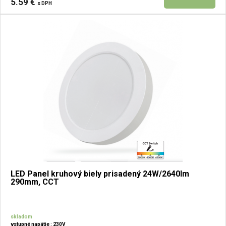
5.59 €
s DPH
LED Panel kruhový biely prisadený 24W/2640lm
290mm, CCT
skladom
vstupné napätie : 230V