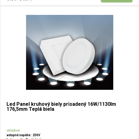
Led Panel kruhový biely prisadený 16W/1130lm
176,5mm Teplá biela
skladom
vstupné napätie : 230V