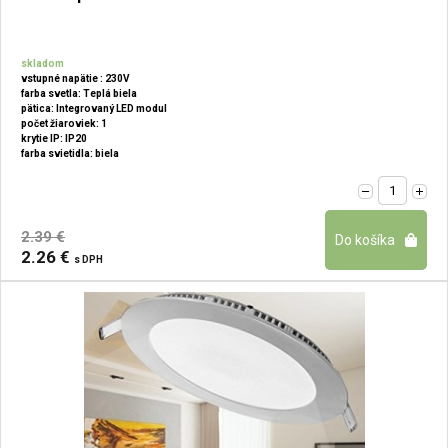
skladom
vstupné napätie : 230V
farba svetla: Teplá biela
pätica: Integrovaný LED modul
počet žiaroviek: 1
krytie IP: IP20
farba svietidla: biela
2.39 €
2.26 €
s DPH