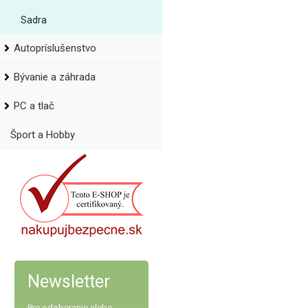
Sadra
Autopríslušenstvo
Bývanie a záhrada
PC a tlač
Šport a Hobby
Newsletter
Pre odoberanie alebo