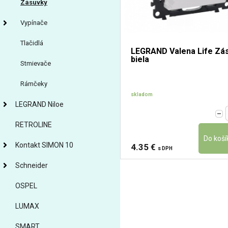
Zásuvky
Vypínače
Tlačidlá
LEGRAND Valena Life Zá
biela
Stmievače
Rámčeky
skladom
LEGRAND Niloe
RETROLINE
Kontakt SIMON 10
4.35 €
s DPH
Schneider
OSPEL
LUMAX
SMART