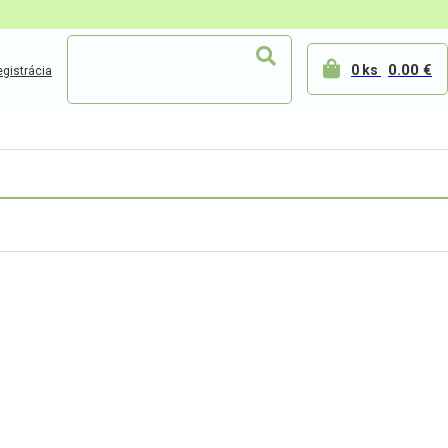
0.00 €
0 ks
gistrácia