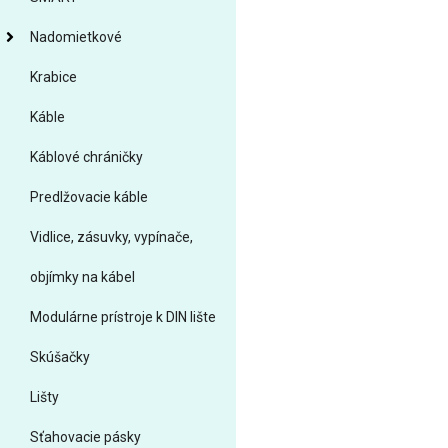
Nadomietkové
Krabice
Káble
Káblové chráničky
Predlžovacie káble
Vidlice, zásuvky, vypínače,
objímky na kábel
Modulárne prístroje k DIN lište
Skúšačky
Lišty
Sťahovacie pásky