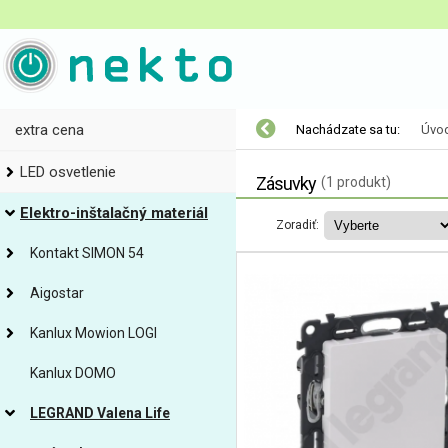
extra cena
Nachádzate sa tu:
Úvo
LED osvetlenie
Zásuvky
(1 produkt)
Elektro-inštalačný materiál
Zoradiť:
Kontakt SIMON 54
Aigostar
Kanlux Mowion LOGI
Kanlux DOMO
LEGRAND Valena Life