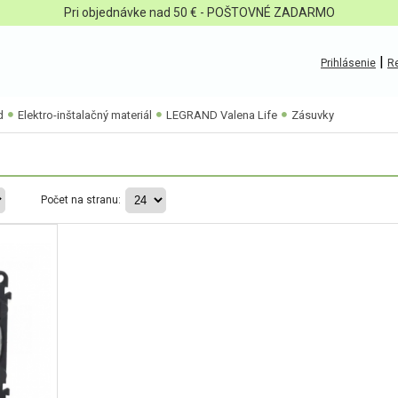
Pri objednávke nad 50 € - POŠTOVNÉ ZADARMO
|
Prihlásenie
Re
d
Elektro-inštalačný materiál
LEGRAND Valena Life
Zásuvky
Počet na stranu: