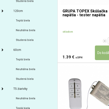
Studená biela
GRUPA TOPEX Skúšačka
120cm
napätia - tester napätia
Teplá biela
Neutrálna biela
skladom
Studená biela
60cm
1.39 €
s DPH
Teplá biela
Neutrálna biela
Studená biela
T5 žiarivky
Neutrálna biela
Teplá biela