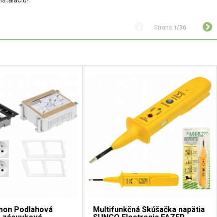
Strana
1/36
mon Podlahová
Multifunkčná Skúšačka napätia