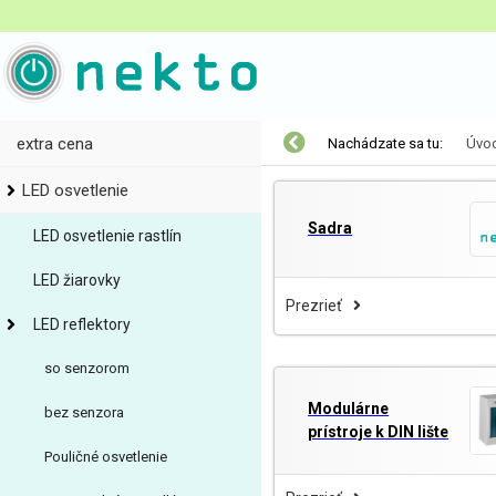
extra cena
Nachádzate sa tu:
Úvo
LED osvetlenie
Sadra
LED osvetlenie rastlín
LED žiarovky
Prezrieť
LED reflektory
so senzorom
Modulárne
bez senzora
prístroje k DIN lište
Pouličné osvetlenie