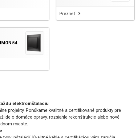
Prezrieť
SIMON 54
každú elektroinštaláciu
lne projekty. Ponúkame kvalitné a certifikované produkty pre
 už ide o domáce opravy, rozsiahle rekonštrukcie alebo nové
jednom mieste.
e
typy inštalácií. Kvalitné káble s certifikáciou vám zaručia