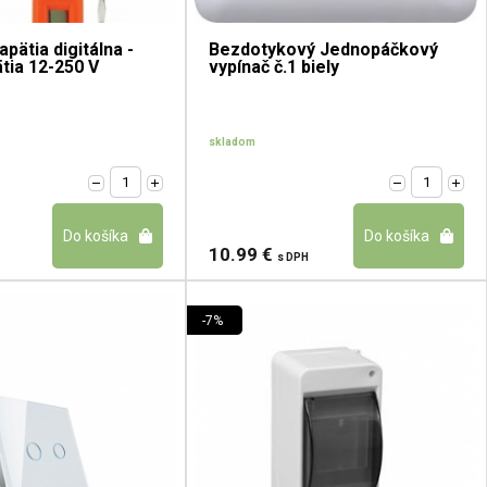
pätia digitálna -
Bezdotykový Jednopáčkový
tia 12-250 V
vypínač č.1 biely
skladom
10.99 €
s DPH
-7%