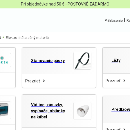
Pri objednávke nad 50 € - POŠTOVNÉ ZADARMO
|
Prihlásenie
Re
d
Elektro-inštalačný materiál
Lišty
Sťahovacie pásky
Prezrieť
Prezrieť
Vidlice, zásuvky,
Predlžova
vypínače, objímky
na kábel
Prezrieť