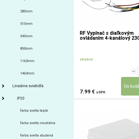
285mm
515mm
RF Vypínač s diaľkovým
545mm
ovládaním 4-kanálový 23
850mm
skladom
1163mm
1463mm
Lineárne svietidlá
7.99 €
s DPH
IP20
farba svetla teplá
farba svetla neutrálna
farba svetla studená