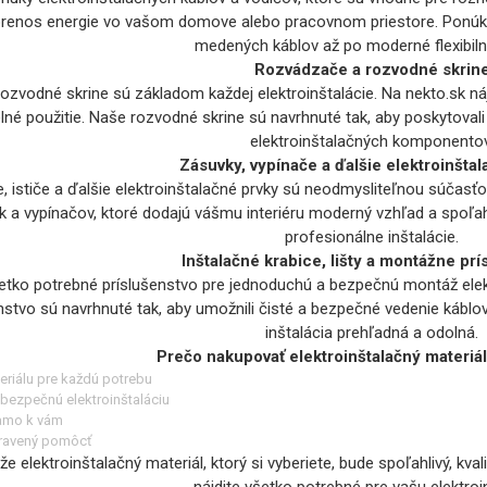
prenos energie vo vašom domove alebo pracovnom priestore. Ponúkam
medených káblov až po moderné flexibiln
Rozvádzače a rozvodné skrin
zvodné skrine sú základom každej elektroinštalácie. Na nekto.sk náj
né použitie. Naše rozvodné skrine sú navrhnuté tak, aby poskytoval
elektroinštalačných komponentov
Zásuvky, vypínače a ďalšie elektroinšta
e, ističe a ďalšie elektroinštalačné prvky sú neodmysliteľnou súčasť
k a vypínačov, ktoré dodajú vášmu interiéru moderný vzhľad a spoľa
profesionálne inštalácie.
Inštalačné krabice, lišty a montážne prí
etko potrebné príslušenstvo pre jednoduchú a bezpečnú montáž elektr
enstvo sú navrhnuté tak, aby umožnili čisté a bezpečné vedenie káb
inštalácia prehľadná a odolná.
Prečo nakupovať elektroinštalačný materiál
eriálu pre každú potrebu
e bezpečnú elektroinštaláciu
iamo k vám
ipravený pomôcť
že elektroinštalačný materiál, ktorý si vyberiete, bude spoľahlivý, kva
nájdite všetko potrebné pre vašu elektroi