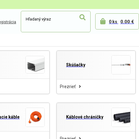
0.00 €
0 ks
gistrácia
Skúšačky
Prezrieť
cie káble
Káblové chráničky
Prezrieť