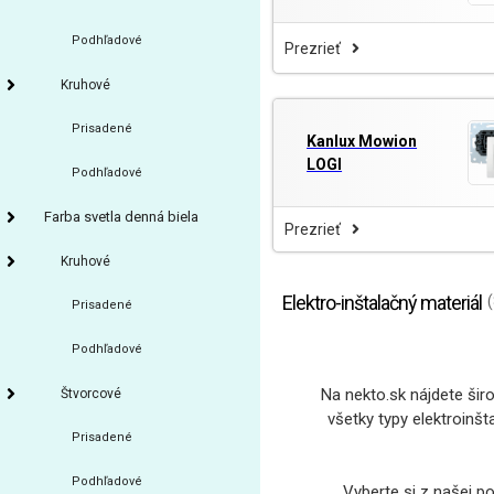
Podhľadové
Prezrieť
Kruhové
Prisadené
Kanlux Mowion
LOGI
Podhľadové
Farba svetla denná biela
Prezrieť
Kruhové
Elektro-inštalačný materiál
Prisadené
Podhľadové
Na nekto.sk nájdete šir
Štvorcové
všetky typy elektroinš
Prisadené
Podhľadové
Vyberte si z našej po