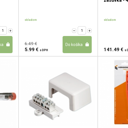
zásuvka - 
skladom
skladom
6.49 €
5.99 €
141.49 €
s DPH
s 