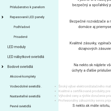
bezpečný a spoľahlivý 
Príslušenstvo k panelom
Repasované LED panely
Bezpečné rozvádzače a ro
domáce aj priemysel
Podhľadové
Prisadené
Kvalitné zásuvky, vypínač
LED moduly
dizajnových zásuvie
LED nábytkové svietidlá
Na nekto.sk nájdete vš
Bodové svietidlá
úchyty a ďalšie prísluš
Akciové komplety
Široký výber elektroinštalačného mat
Vodeodolné svietidlá .
Kvalitné a certifikované produkty pr
Výhodné ceny a rýchle doručenie pr
Nastaviteľné svietidlá
Profesionálny zákaznícky servis pr
S nekto.sk máte istotu, 
Pevné svietidlá