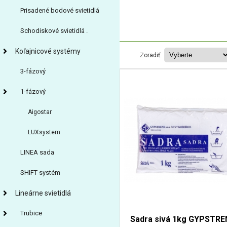
Prisadené bodové svietidlá
Schodiskové svietidlá .
Koľajnicové systémy
Zoradiť:
3-fázový
1-fázový
Aigostar
LUXsystem
LINEA sada
SHIFT systém
Lineárne svietidlá
Trubice
Sadra sivá 1kg GYPSTR