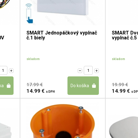
SMART Jednopáčkový vypínač
SMART Dvo
0V
č.1 biely
vypínač č.5 
skladom
skladom
17.99 €
19.99 €
14.99 €
14.99 €
s DPH
s D