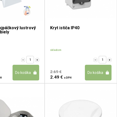
jpáčkový lustrový
Kryt ističa IP40
biely
skladom
2.69 €
2.49 €
PH
s DPH