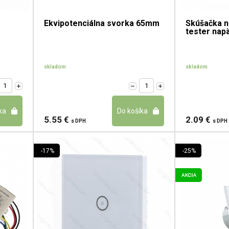
Ekvipotenciálna svorka 65mm
Skúšačka na
tester napä
skladom
skladom
5.55 €
2.09 €
s DPH
s DPH
-17%
-25%