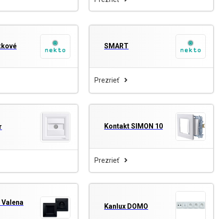
tkové
SMART
Prezrieť
Kontakt SIMON 10
r
Prezrieť
 Valena
Kanlux DOMO