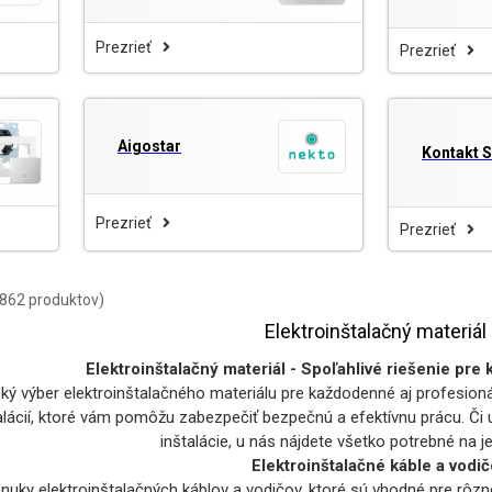
Prezrieť
Prezrieť
Aigostar
Kontakt 
Prezrieť
Prezrieť
(862 produktov)
Elektroinštalačný materiál
Elektroinštalačný materiál - Spoľahlivé riešenie pre 
oký výber elektroinštalačného materiálu pre každodenné aj profesioná
talácií, ktoré vám pomôžu zabezpečiť bezpečnú a efektívnu prácu. Či
inštalácie, u nás nájdete všetko potrebné na 
Elektroinštalačné káble a vodič
nuky elektroinštalačných káblov a vodičov, ktoré sú vhodné pre rôzne 