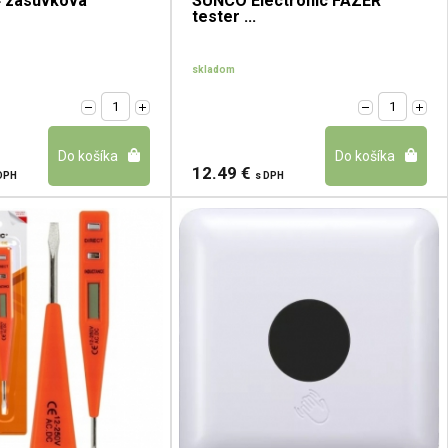
4 zásuvková
SUNCO Electronic FAZER
tester ...
skladom
12.49 €
DPH
s DPH