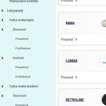
Prezrieť
Priemyselné svietidlá
Led panely
Farba svetla teplá
Káble
Štvorcové
Prisadené
Prezrieť
Podhľadové
Kruhové
LUMAX
Prisadené
Podhľadové
Prezrieť
Farba svetla studená
Štvorcové
RETROLINE
Prisadené