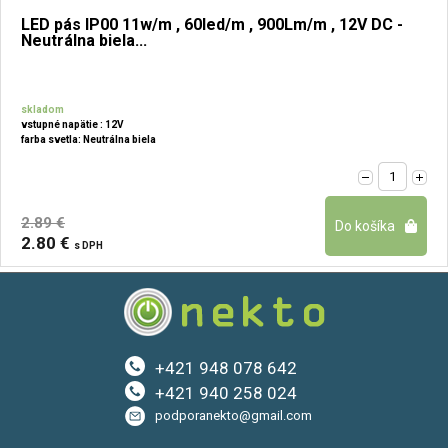
LED pás IP00 11w/m , 60led/m , 900Lm/m , 12V DC -
Neutrálna biela...
skladom
vstupné napätie : 12V
farba svetla: Neutrálna biela
2.89 €
2.80 €
s DPH
+421 948 078 642
+421 940 258 024
podporanekto@gmail.com