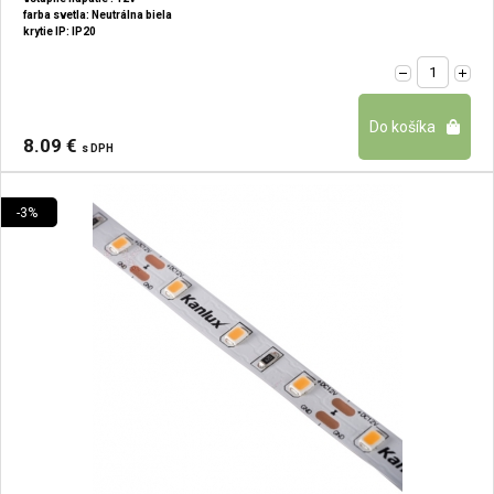
farba svetla: Neutrálna biela
krytie IP: IP20
8.09 €
s DPH
-3%