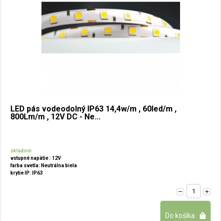
LED pás vodeodolný IP63 14,4w/m , 60led/m ,
800Lm/m , 12V DC - Ne...
skladom
vstupné napätie : 12V
farba svetla: Neutrálna biela
krytie IP: IP63