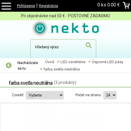
0 ks
0.00 €
|
Prihlásenie
Registrácia
Pri objednávke nad 50 € - POŠTOVNÉ ZADARMO
Úvod
LED osvetlenie
Úsporné LED pásy
Nachádzate
sa tu:
farba svetla neutrálna
farba svetla neutrálna
(3 produkty)
Zoradiť:
Počet na stranu: