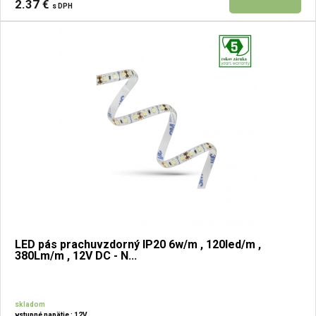
2.37 €
s DPH
LED pás prachuvzdorný IP20 6w/m , 120led/m ,
380Lm/m , 12V DC - N...
skladom
vstupné napätie : 12V