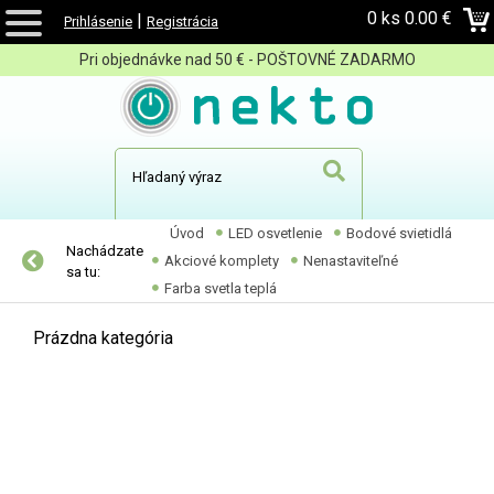
0 ks
0.00 €
|
Prihlásenie
Registrácia
Pri objednávke nad 50 € - POŠTOVNÉ ZADARMO
Úvod
LED osvetlenie
Bodové svietidlá
Nachádzate
Akciové komplety
Nenastaviteľné
sa tu:
Farba svetla teplá
Prázdna kategória