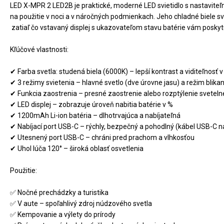
LED X-MPR 2 LED2B je praktické, moderné LED svietidlo s nastavite
na použitie v noci a v náročných podmienkach. Jeho chladné biele sve
 zatiaľ čo vstavaný displej s ukazovateľom stavu batérie vám poskytu
Kľúčové vlastnosti:

✔ Farba svetla: studená biela (6000K) – lepší kontrast a viditeľnosť v 
✔ 3 režimy svietenia – hlavné svetlo (dve úrovne jasu) a režim blikani
✔ Funkcia zaostrenia – presné zaostrenie alebo rozptýlenie svetelné
✔ LED displej – zobrazuje úroveň nabitia batérie v %

✔ 1200mAh Li-ion batéria – dlhotrvajúca a nabíjateľná

✔ Nabíjací port USB-C – rýchly, bezpečný a pohodlný (kábel USB-C n
✔ Utesnený port USB-C – chráni pred prachom a vlhkosťou

✔ Uhol lúča 120° – široká oblasť osvetlenia

Použitie:

✅ Nočné prechádzky a turistika

✅ V aute – spoľahlivý zdroj núdzového svetla

✅ Kempovanie a výlety do prírody
