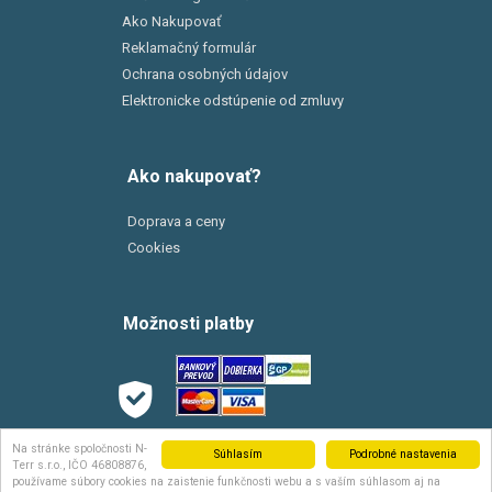
Ako Nakupovať
Reklamačný formulár
Ochrana osobných údajov
Elektronicke odstúpenie od zmluvy
Ako nakupovať?
Doprava a ceny
Cookies
Možnosti platby
Možnosti dopravy
Na stránke spoločnosti N-
Súhlasím
Podrobné nastavenia
Terr s.r.o., IČO 46808876,
používame súbory cookies na zaistenie funkčnosti webu a s vaším súhlasom aj na