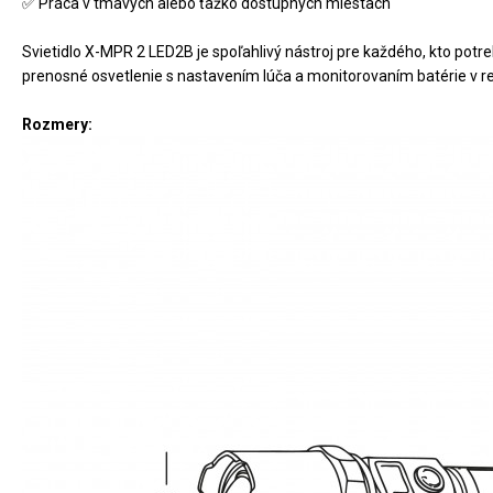
✅ Práca v tmavých alebo ťažko dostupných miestach

Svietidlo X-MPR 2 LED2B je spoľahlivý nástroj pre každého, kto potreb
prenosné osvetlenie s nastavením lúča a monitorovaním batérie v 
Rozmery: