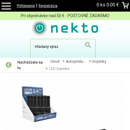
0 ks
0.00 €
|
Prihlásenie
Registrácia
Pri objednávke nad 50 € - POŠTOVNÉ ZADARMO
Úvod
Autopríslu...
Doplnky
Nachádzate sa
tu:
LED baterka ...