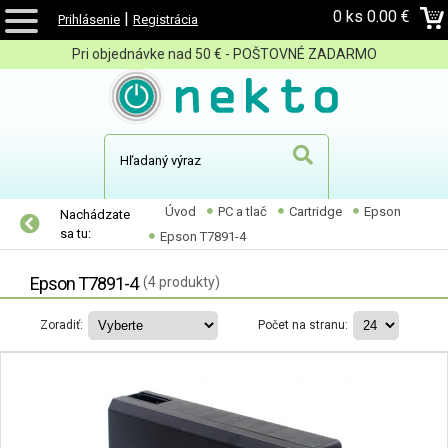
0 ks
0.00 €
|
Prihlásenie
Registrácia
Pri objednávke nad 50 € - POŠTOVNÉ ZADARMO
Úvod
PC a tlač
Cartridge
Epson
Nachádzate
sa tu:
Epson T7891-4
Epson T7891-4
(4 produkty)
Zoradiť:
Počet na stranu: