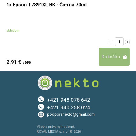
1x Epson T7891XL BK - Čierna 70ml
skladom
2.91 €
s DPH
+421 948 078 642
+421 940 258 024
podporanekto@gmail.com
Všetky práva vyhradené.
ROYAL MEDIA s. r. o. © 2026