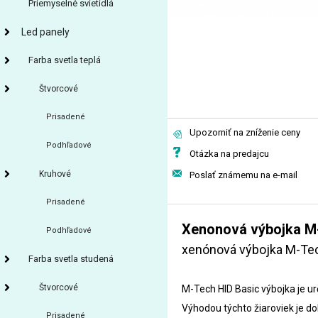
Priemyselné svietidlá
Led panely
Farba svetla teplá
Štvorcové
Prisadené
Upozorniť na zníženie ceny
Podhľadové
Otázka na predajcu
Kruhové
Poslať známemu na e-mail
Prisadené
Xenonová výbojka M
Podhľadové
xenónová výbojka M-Tec
Farba svetla studená
Štvorcové
M-Tech HID Basic výbojka je 
Výhodou týchto žiaroviek je do
Prisadené