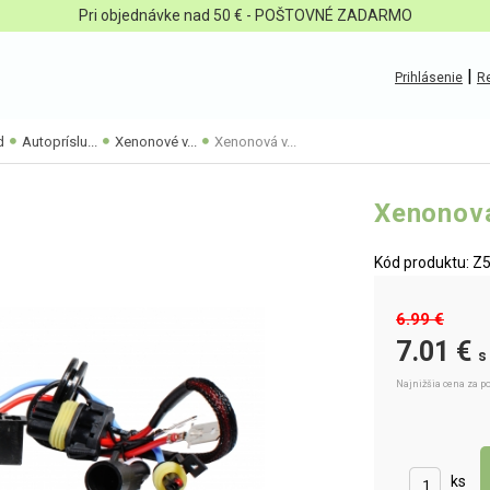
Pri objednávke nad 50 € - POŠTOVNÉ ZADARMO
|
Prihlásenie
Re
d
Autopríslu...
Xenonové v...
Xenonová v...
Xenonov
Kód produktu: 
6.99 €
7.01 €
s
Najnižšia cena za po
ks