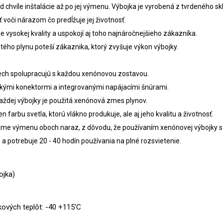
od chvíle inštalácie až po jej výmenu. Výbojka je vyrobená z tvrdeného s
voči nárazom čo predĺžuje jej životnosť.
e vysokej kvality a uspokojí aj toho najnáročnejšieho zákazníka.
itého plynu poteší zákaznika, ktorý zvyšuje výkon výbojky.
ch spolupracujú s každou xenónovou zostavou.
kými konektormi a integrovanými napájacími šnúrami.
ždej výbojky je použitá xenónová zmes plynov.
 farbu svetla, ktorú vlákno produkuje, ale aj jeho kvalitu a životnosť.
ame výmenu oboch naraz, z dôvodu, že používaním xenónovej výbojky s
 a potrebuje 20 - 40 hodín používania na plné rozsvietenie.
ojka)
ových teplôt: -40 +115'C 