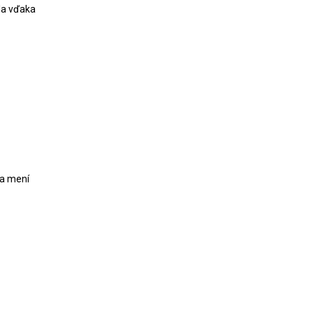
kla vďaka
a mení 