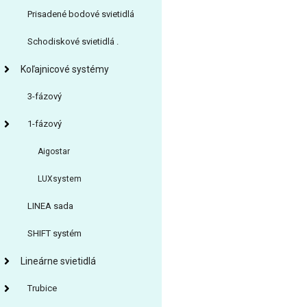
Prisadené bodové svietidlá
Schodiskové svietidlá .
Koľajnicové systémy
3-fázový
1-fázový
Aigostar
LUXsystem
LINEA sada
SHIFT systém
Lineárne svietidlá
Trubice