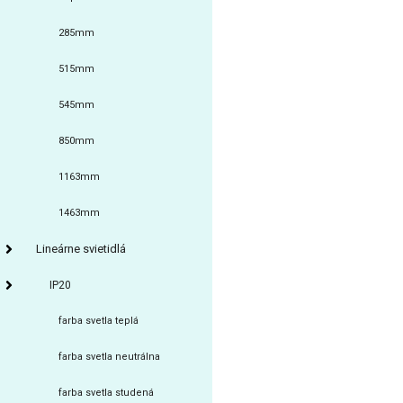
285mm
515mm
545mm
850mm
1163mm
1463mm
Lineárne svietidlá
IP20
farba svetla teplá
farba svetla neutrálna
farba svetla studená