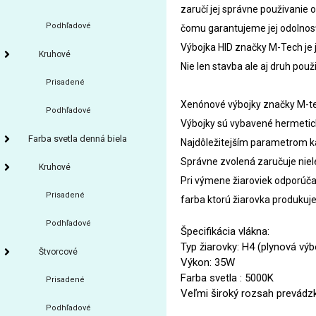
zaručí jej správne použivanie 
Podhľadové
čomu garantujeme jej odolnosť 
Výbojka HID značky M-Tech je j
Kruhové
Nie len stavba ale aj druh použ
Prisadené
Xenónové výbojky značky M-te
Podhľadové
Výbojky sú vybavené hermetic
Farba svetla denná biela
Najdôležitejším parametrom ka
Správne zvolená zaručuje nielen
Kruhové
Pri výmene žiaroviek odporúč
Prisadené
farba ktorú žiarovka produkuje
Podhľadové
Špecifikácia vlákna:
Typ žiarovky: H4 (plynová výb
Štvorcové
Výkon: 35W
Farba svetla : 5000K
Prisadené
Veľmi široký rozsah prevádzk
Podhľadové