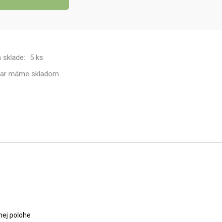
a sklade:
5 ks
var máme
skladom
nej polohe