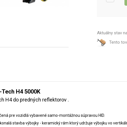
Aktuálny stav n
Tento to
-Tech H4 5000K
h H4 do predných reflektorov .
určená pre vozidlá vybavené samo-montážnou súpravou HID.
konalá stavba výbojky - keramický rám ktorý udržuje výbojku vo vertikál