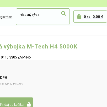
0.00 €
0 ks
gistrácia
á výbojka M-Tech H4 5000K
Z5 0110 3305 ZMPH45
 DPH
sledných 30 dní: 7.01 €