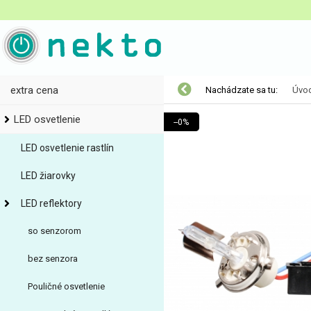
extra cena
Nachádzate sa tu:
Úvo
LED osvetlenie
--0%
LED osvetlenie rastlín
LED žiarovky
LED reflektory
so senzorom
bez senzora
Pouličné osvetlenie