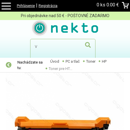
0 ks
0.00 €
|
Prihlásenie
Registrácia
Pri objednávke nad 50 € - POŠTOVNÉ ZADARMO
Úvod
PC a tlač
Toner
HP
Nachádzate sa
tu:
Toner pre HT...