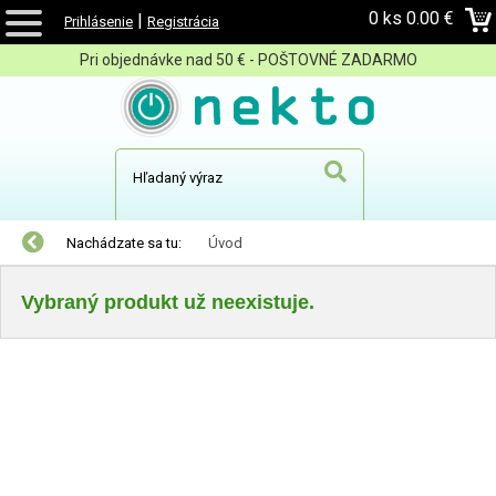
0 ks
0.00 €
|
Prihlásenie
Registrácia
Pri objednávke nad 50 € - POŠTOVNÉ ZADARMO
Nachádzate sa tu:
Úvod
Vybraný produkt už neexistuje.