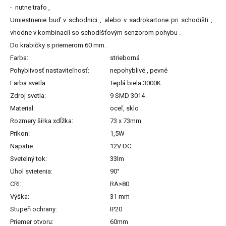
- nutne trafo ,
Umiestnenie buď v schodnici , alebo v sadrokartone pri schodišti ,
vhodne v kombinacii so schodišťovým senzorom pohybu .
Do krabičky s priemerom 60 mm.
Farba:
strieborná
Pohyblivosť nastaviteľnosť:
nepohyblivé , pevné
Farba svetla:
Teplá biela 3000K
Zdroj svetla:
9 SMD 3014
Material:
oceľ, sklo
Rozmery šírka xdĺžka:
73 x 73mm
Príkon:
1,5W
Napätie:
12V DC
Svetelný tok:
33lm
Uhol svietenia:
90°
CRI:
RA>80
Výška:
31 mm
Stupeň ochrany:
IP20
Priemer otvoru:
60mm