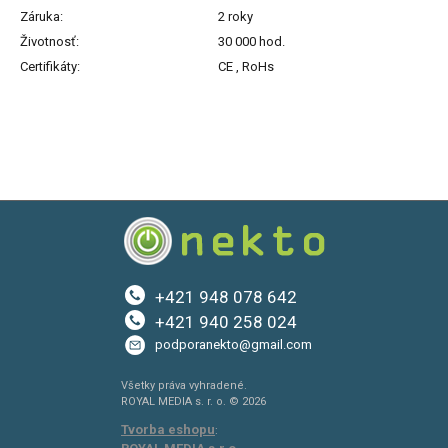
Záruka:
2 roky
Životnosť:
30 000 hod.
Certifikáty:
CE , RoHs
+421 948 078 642
+421 940 258 024
podporanekto@gmail.com
Všetky práva vyhradené.
ROYAL MEDIA s. r. o. © 2026
Tvorba eshopu
: