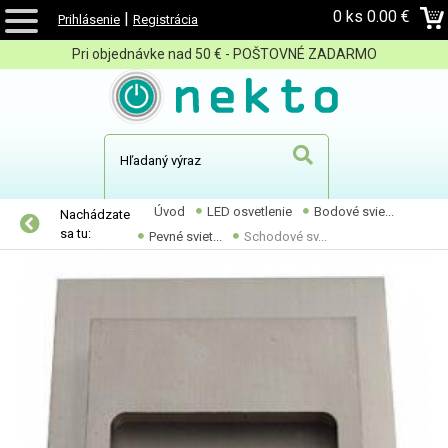
0 ks
0.00 €
|
Prihlásenie
Registrácia
Pri objednávke nad 50 € - POŠTOVNÉ ZADARMO
Úvod
LED osvetlenie
Bodové svie...
Nachádzate
sa tu:
Pevné sviet...
Schodové sv...