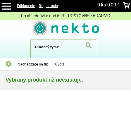
0 ks
0.00 €
|
Prihlásenie
Registrácia
Pri objednávke nad 50 € - POŠTOVNÉ ZADARMO
Nachádzate sa tu:
Úvod
Vybraný produkt už neexistuje.