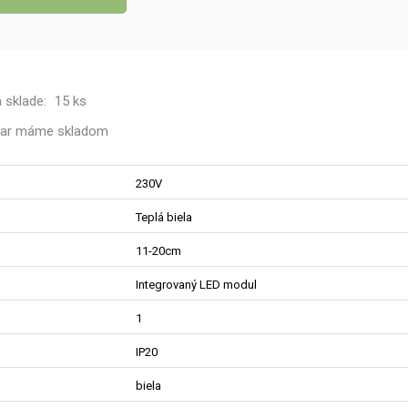
a sklade:
15 ks
var máme
skladom
230V
Teplá biela
11-20cm
Integrovaný LED modul
1
IP20
biela