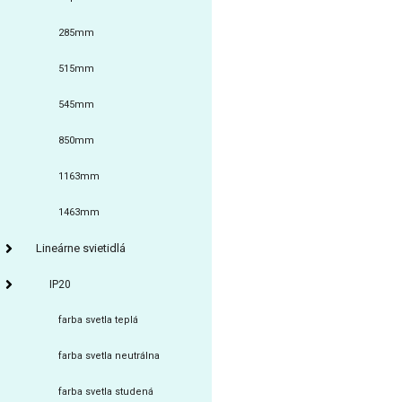
285mm
515mm
545mm
850mm
1163mm
1463mm
Lineárne svietidlá
IP20
farba svetla teplá
farba svetla neutrálna
farba svetla studená