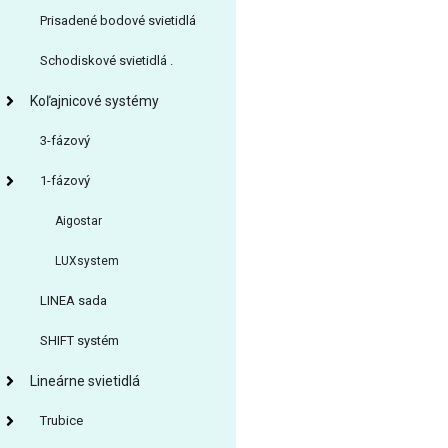
Prisadené bodové svietidlá
Schodiskové svietidlá .
Koľajnicové systémy
3-fázový
1-fázový
Aigostar
LUXsystem
LINEA sada
SHIFT systém
Lineárne svietidlá
Trubice