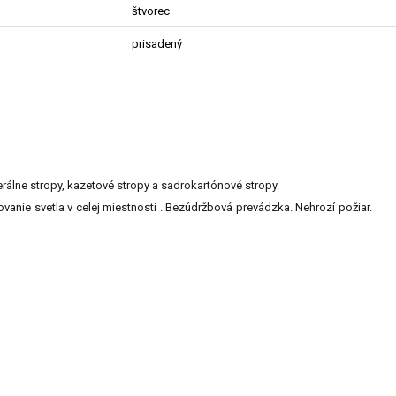
štvorec
e
prisadený
nerálne stropy, kazetové stropy a sadrokartónové stropy.
anie svetla v celej miestnosti . Bezúdržbová prevádzka. Nehrozí požiar.