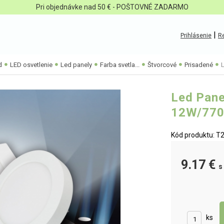
Pri objednávke nad 50 € - POŠTOVNÉ ZADARMO
|
Prihlásenie
Re
d
LED osvetlenie
Led panely
Farba svetla...
Štvorcové
Prisadené
L
Led Pane
12W/770
Kód produktu: T2
9.17 €
s
ks