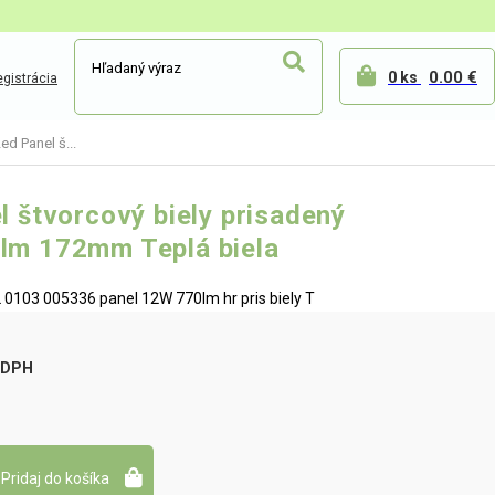
0.00 €
0 ks
gistrácia
ed Panel š...
l štvorcový biely prisadený
lm 172mm Teplá biela
 0103 005336 panel 12W 770lm hr pris biely T
 DPH