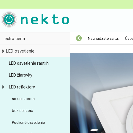
extra cena
Nachádzate sa tu:
Úvo
LED osvetlenie
LED osvetlenie rastlín
LED žiarovky
LED reflektory
so senzorom
bez senzora
Pouličné osvetlenie