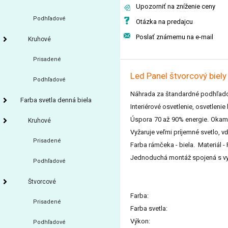
Upozorniť na zníženie ceny
Podhľadové
Otázka na predajcu
Poslať známemu na e-mail
Kruhové
Prisadené
Led Panel štvorcový bie
Podhľadové
Náhrada za štandardné podhľado
Farba svetla denná biela
Interiérové osvetlenie, osvetleni
Úspora 70 až 90% energie. Okamži
Kruhové
Vyžaruje veľmi príjemné svetlo, v
Prisadené
Farba rámčeka - biela. Materiál -
Jednoduchá montáž spojená s vys
Podhľadové
Štvorcové
Farba:
Prisadené
Farba svetla:
Výkon:
Podhľadové