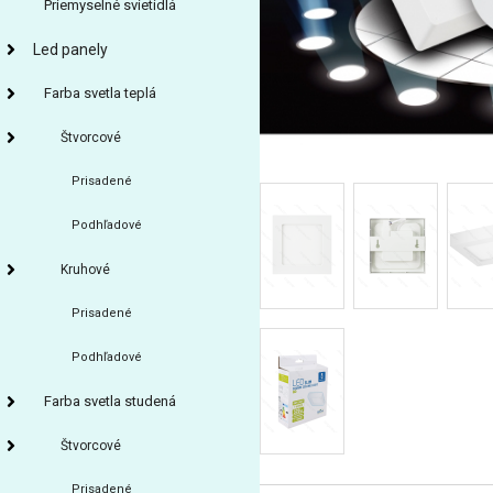
Priemyselné svietidlá
Led panely
Farba svetla teplá
Štvorcové
Prisadené
Podhľadové
Kruhové
Prisadené
Podhľadové
Farba svetla studená
Štvorcové
Prisadené