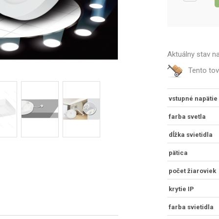
Aktuálny stav n
Tento to
vstupné napätie
farba svetla
dĺžka svietidla
pätica
počet žiaroviek
krytie IP
farba svietidla