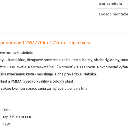
tvar svietidla
spôsob montáž
ly prisadený 12W/770lm 172mm Teplá biela
vé bodové svietidlo .
e bytu, kancelárie, dizajnové osvetlenie, reštaurácie, hotely, obchody, domy, mi
te 100% svetla. Nestmievateľné. Životnosť 20 000 hodín. Rovnomerné vyžarov
ďaka mliečnemu krytu - neoslňuje. Tichá prevádzka. Nebliká.
 Plast a PMMA (vysoko kvalitný a odolný plast).
okou kvalitou spracovania za najlepšiu cenu na trhu.
Biela
Teplá biela 3000K
12W