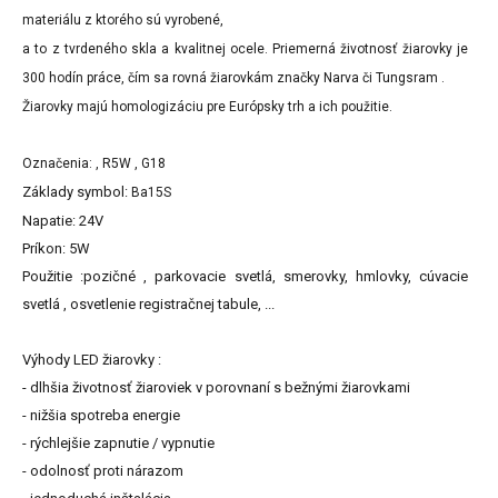
materiálu z ktorého sú vyrobené,
a to z tvrdeného skla a kvalitnej ocele. Priemerná životnosť žiarovky je
300 hodín práce, čím sa rovná žiarovkám značky Narva či Tungsram .
Žiarovky majú homologizáciu pre Európsky trh a ich použitie.
Označenia: , R5W , G18
Základy symbol:
Ba15S
Napatie: 24V
Príkon: 5W
Použitie :pozičné , parkovacie svetlá, smerovky, hmlovky, cúvacie
svetlá , osvetlenie registračnej tabule, ...
Výhody LED žiarovky :
- dlhšia životnosť žiaroviek v porovnaní s bežnými žiarovkami
- nižšia spotreba energie
- rýchlejšie zapnutie / vypnutie
- odolnosť proti nárazom