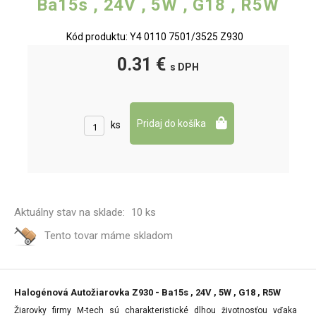
Ba15s , 24V , 5W , G18 , R5W
Kód produktu: Y4 0110 7501/3525 Z930
0.31 €
s DPH
ks
Aktuálny stav na sklade:
10 ks
Tento tovar máme
skladom
Halogénová Autožiarovka Z930 - Ba15s , 24V , 5W , G18 , R5W
Žiarovky firmy M-tech sú charakteristické dlhou životnosťou vďaka