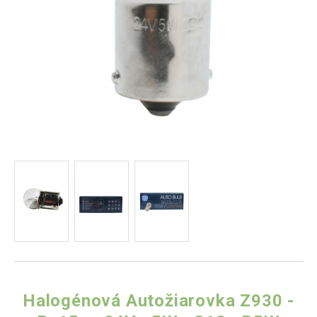
Halogénová Autožiarovka Z930 -