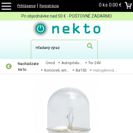
0 ks
0.00 €
|
Prihlásenie
Registrácia
Pri objednávke nad 50 € - POŠTOVNÉ ZADARMO
Úvod
Autopríslu...
for 24V
Nachádzate
sa tu:
Koncové, sm...
Ba15S
Halogénová...