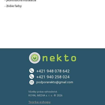
- jednoduchá inštalácia
- živšie farby
+421 948 078 642
+421 940 258 024
podporanekto@gmail.com
Všetky práva vyhradené.
ROYAL MEDIA s. r. o. © 2026
Tvorba eshopu
: