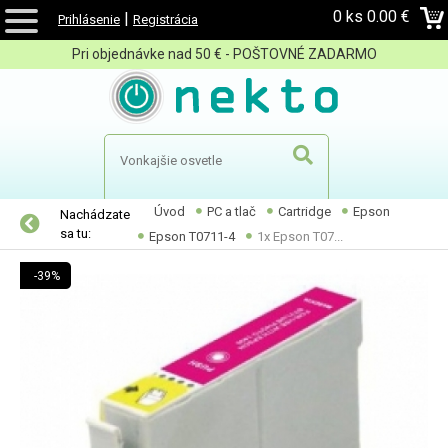
0 ks
0.00 €
|
Prihlásenie
Registrácia
Pri objednávke nad 50 € - POŠTOVNÉ ZADARMO
Úvod
PC a tlač
Cartridge
Epson
Nachádzate
sa tu:
Epson T0711-4
1x Epson T07...
-39%