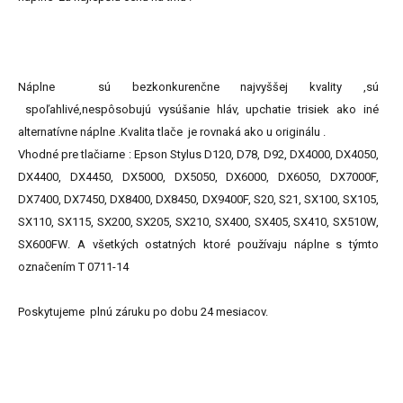
Náplne sú bezkonkurenčne najvyššej kvality ,sú
spoľahlivé,nespôsobujú vysúšanie hláv, upchatie trisiek ako iné
alternatívne náplne .Kvalita tlače je rovnaká ako u originálu .
Vhodné pre tlačiarne : Epson Stylus D120, D78, D92, DX4000, DX4050,
DX4400, DX4450, DX5000, DX5050, DX6000, DX6050, DX7000F,
DX7400, DX7450, DX8400, DX8450, DX9400F, S20, S21, SX100, SX105,
SX110, SX115, SX200, SX205, SX210, SX400, SX405, SX410, SX510W,
SX600FW. A všetkých ostatných ktoré používaju náplne s týmto
označením T 0711-14
Poskytujeme plnú záruku po dobu 24 mesiacov.