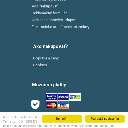
Ako Nakupovať
Reklamačný formulár
Ochrana osobných údajov
Elektronicke odstúpenie od zmluvy
Ako nakupovať?
Doprava a ceny
Cookies
Možnosti platby
Možnosti dopravy
Na stránke spoločnosti N-
Súhlasím
Podrobné nastavenia
Terr s.r.o., IČO 46808876,
používame súbory cookies na zaistenie funkčnosti webu a s vaším súhlasom aj na