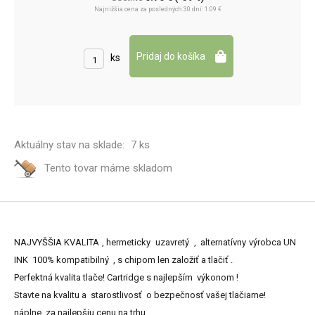
Najnižšia cena za posledných 30 dní: 1.09 €
ks
Aktuálny stav na sklade:
7 ks
Tento tovar máme
skladom
NAJVYŠŠIA KVALITA , hermeticky uzavretý , alternatívny výrobca UN
INK 100% kompatibilný , s chipom len založiť a tlačiť .
Perfektná kvalita tlače! Cartridge s najlepším výkonom !
Stavte na kvalitu a starostlivosť o bezpečnosť vašej tlačiarne!
náplne za najlepšiu cenu na trhu .