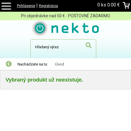
0 ks
0.00 €
|
Prihlásenie
Registrácia
Pri objednávke nad 50 € - POŠTOVNÉ ZADARMO
Nachádzate sa tu:
Úvod
Vybraný produkt už neexistuje.