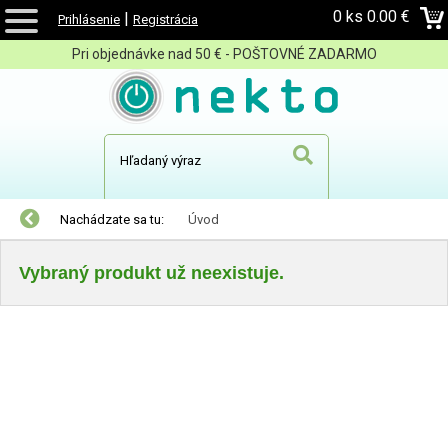
0 ks
0.00 €
|
Prihlásenie
Registrácia
Pri objednávke nad 50 € - POŠTOVNÉ ZADARMO
Nachádzate sa tu:
Úvod
Vybraný produkt už neexistuje.