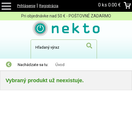
0 ks
0.00 €
|
Prihlásenie
Registrácia
Pri objednávke nad 50 € - POŠTOVNÉ ZADARMO
Nachádzate sa tu:
Úvod
Vybraný produkt už neexistuje.