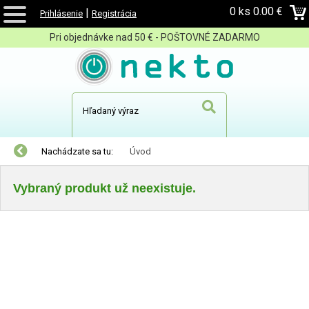
0 ks
0.00 €
|
Prihlásenie
Registrácia
Pri objednávke nad 50 € - POŠTOVNÉ ZADARMO
Nachádzate sa tu:
Úvod
Vybraný produkt už neexistuje.